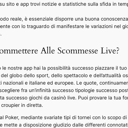
 su sito e app trovi notizie e statistiche sulla sfida in 
riodo reale, è essenziale disporre una buona conoscenza
te con lo traguardo di manifestare le variazioni nel gi
.
mmettere Alle Scommesse Live?
 le nostre app hai la possibilità successo piazzare il tu
del globo dello sport, dello spettacolo e dell’attualità 
i nazionali e italiane ed europee. Le quote, continuame
cegliere fra un’infinità successo tipologie successo po
lta successo giochi da casinò live. Puoi provare la tua f
 croupier in diretta.
Poker, mediante svariate tipi di tornei con lo scopo di m
he mette a disposizione giudizio dalle differenti connotat