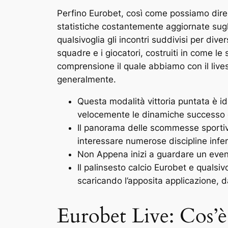
Perfino Eurobet, così come possiamo dire c
statistiche costantemente aggiornate sugli
qualsivoglia gli incontri suddivisi per dive
squadre e i giocatori, costruiti in come l
comprensione il quale abbiamo con il lives
generalmente.
Questa modalità vittoria puntata è i
velocemente le dinamiche successo 
Il panorama delle scommesse sportive 
interessare numerose discipline infe
Non Appena inizi a guardare un event
Il palinsesto calcio Eurobet e qualsi
scaricando l’apposita applicazione, 
Eurobet Live: Cos