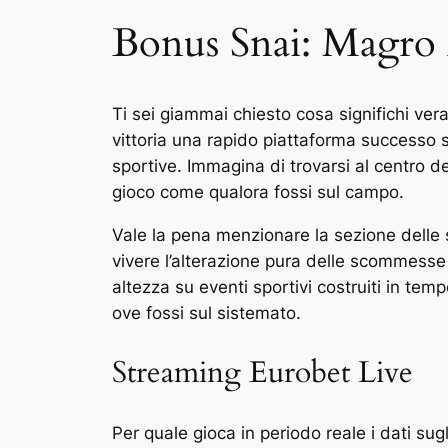
Bonus Snai: Magro
Ti sei giammai chiesto cosa significhi ver
vittoria una rapido piattaforma successo
sportive. Immagina di trovarsi al centro de
gioco come qualora fossi sul campo.
Vale la pena menzionare la sezione delle s
vivere l’alterazione pura delle scommesse 
altezza su eventi sportivi costruiti in te
ove fossi sul sistemato.
Streaming Eurobet Live
Per quale gioca in periodo reale i dati sug