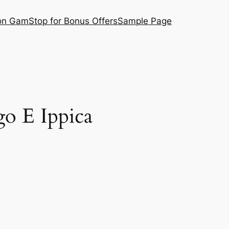
on GamStop for Bonus Offers
Sample Page
o E Ippica