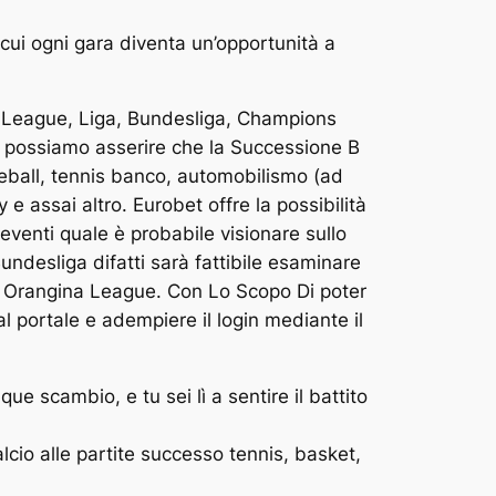
 cui ogni gara diventa un’opportunità a
er League, Liga, Bundesliga, Champions
 possiamo asserire che la Successione B
eball, tennis banco, automobilismo (ad
e assai altro. Eurobet offre la possibilità
 eventi quale è probabile visionare sullo
undesliga difatti sarà fattibile esaminare
o Orangina League. Con Lo Scopo Di poter
al portale e adempiere il login mediante il
ue scambio, e tu sei lì a sentire il battito
lcio alle partite successo tennis, basket,