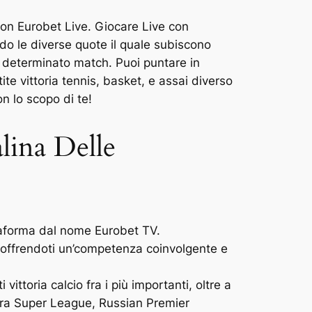
on Eurobet Live. Giocare Live con
ndo le diverse quote il quale subiscono
n determinato match. Puoi puntare in
ite vittoria tennis, basket, e assai diverso
n lo scopo di te!
lina Delle
attaforma dal nome Eurobet TV.
, offrendoti un’competenza coinvolgente e
vittoria calcio fra i più importanti, oltre a
zera Super League, Russian Premier