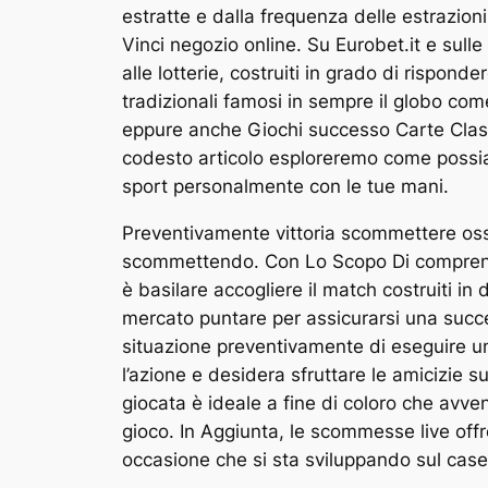
estratte e dalla frequenza delle estrazio
Vinci negozio online. Su Eurobet.it e sulle
alle lotterie, costruiti in grado di rispon
tradizionali famosi in sempre il globo c
eppure anche Giochi successo Carte Classici
codesto articolo esploreremo come possiam
sport personalmente con le tue mani.
Preventivamente vittoria scommettere oss
scommettendo. Con Lo Scopo Di comprendere
è basilare accogliere il match costruiti i
mercato puntare per assicurarsi una succe
situazione preventivamente di eseguire 
l’azione e desidera sfruttare le amicizie 
giocata è ideale a fine di coloro che avve
gioco. In Aggiunta, le scommesse live offron
occasione che si sta sviluppando sul case