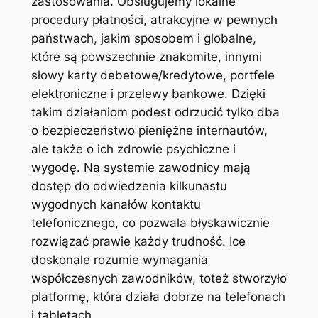
zastosowania. Obsługujemy lokalne
procedury płatności, atrakcyjne w pewnych
państwach, jakim sposobem i globalne,
które są powszechnie znakomite, innymi
słowy karty debetowe/kredytowe, portfele
elektroniczne i przelewy bankowe. Dzięki
takim działaniom podest odrzucić tylko dba
o bezpieczeństwo pieniężne internautów,
ale także o ich zdrowie psychiczne i
wygodę. Na systemie zawodnicy mają
dostęp do odwiedzenia kilkunastu
wygodnych kanałów kontaktu
telefonicznego, co pozwala błyskawicznie
rozwiązać prawie każdy trudność. Ice
doskonale rozumie wymagania
współczesnych zawodników, toteż stworzyło
platformę, która działa dobrze na telefonach
i tabletach.