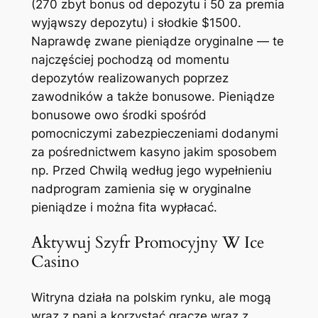
(270 zbyt bonus od depozytu i 50 za premia
wyjąwszy depozytu) i słodkie $1500.
Naprawdę zwane pieniądze oryginalne — te
najczęściej pochodzą od momentu
depozytów realizowanych poprzez
zawodników a także bonusowe. Pieniądze
bonusowe owo środki spośród
pomocniczymi zabezpieczeniami dodanymi
za pośrednictwem kasyno jakim sposobem
np. Przed Chwilą według jego wypełnieniu
nadprogram zamienia się w oryginalne
pieniądze i można fita wypłacać.
Aktywuj Szyfr Promocyjny W Ice
Casino
Witryna działa na polskim rynku, ale mogą
wraz z pani a korzystać gracze wraz z