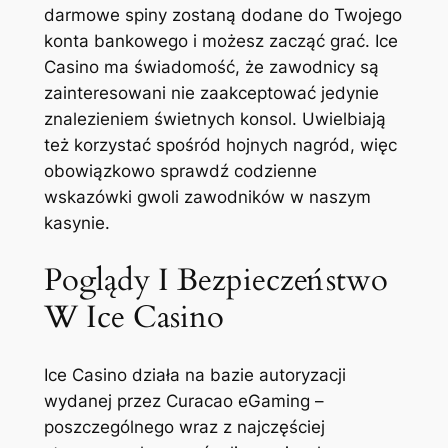
darmowe spiny zostaną dodane do Twojego
konta bankowego i możesz zacząć grać. Ice
Casino ma świadomość, że zawodnicy są
zainteresowani nie zaakceptować jedynie
znalezieniem świetnych konsol. Uwielbiają
też korzystać spośród hojnych nagród, więc
obowiązkowo sprawdź codzienne
wskazówki gwoli zawodników w naszym
kasynie.
Poglądy I Bezpieczeństwo
W Ice Casino
Ice Casino działa na bazie autoryzacji
wydanej przez Curacao eGaming –
poszczególnego wraz z najczęściej