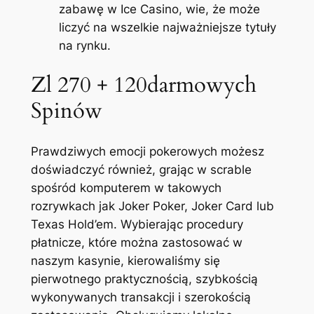
zabawę w Ice Casino, wie, że może
liczyć na wszelkie najważniejsze tytuły
na rynku.
Zl 270 + 120darmowych
Spinów
Prawdziwych emocji pokerowych możesz
doświadczyć również, grając w scrable
spośród komputerem w takowych
rozrywkach jak Joker Poker, Joker Card lub
Texas Hold’em. Wybierając procedury
płatnicze, które można zastosować w
naszym kasynie, kierowaliśmy się
pierwotnego praktycznością, szybkością
wykonywanych transakcji i szerokością