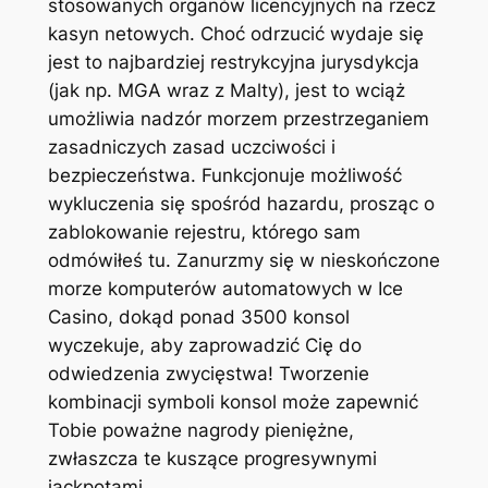
stosowanych organów licencyjnych na rzecz
kasyn netowych. Choć odrzucić wydaje się
jest to najbardziej restrykcyjna jurysdykcja
(jak np. MGA wraz z Malty), jest to wciąż
umożliwia nadzór morzem przestrzeganiem
zasadniczych zasad uczciwości i
bezpieczeństwa. Funkcjonuje możliwość
wykluczenia się spośród hazardu, prosząc o
zablokowanie rejestru, którego sam
odmówiłeś tu. Zanurzmy się w nieskończone
morze komputerów automatowych w Ice
Casino, dokąd ponad 3500 konsol
wyczekuje, aby zaprowadzić Cię do
odwiedzenia zwycięstwa! Tworzenie
kombinacji symboli konsol może zapewnić
Tobie poważne nagrody pieniężne,
zwłaszcza te kuszące progresywnymi
jackpotami.