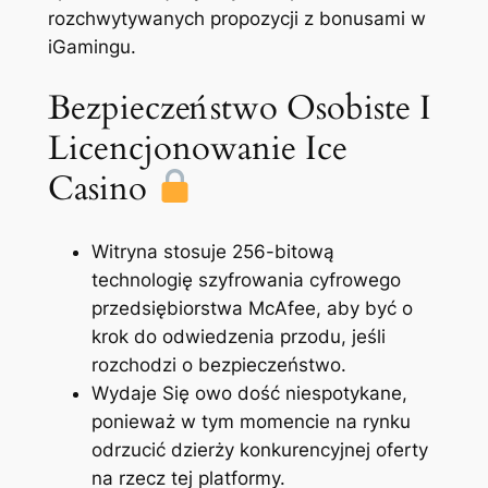
rozchwytywanych propozycji z bonusami w
iGamingu.
Bezpieczeństwo Osobiste I
Licencjonowanie Ice
Casino
Witryna stosuje 256-bitową
technologię szyfrowania cyfrowego
przedsiębiorstwa McAfee, aby być o
krok do odwiedzenia przodu, jeśli
rozchodzi o bezpieczeństwo.
Wydaje Się owo dość niespotykane,
ponieważ w tym momencie na rynku
odrzucić dzierży konkurencyjnej oferty
na rzecz tej platformy.