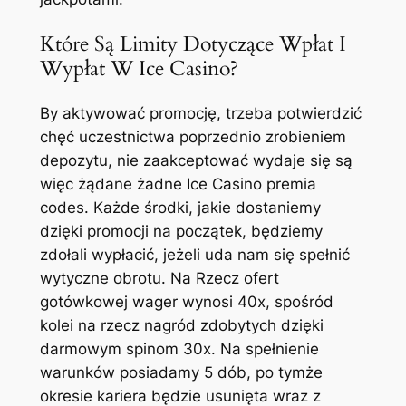
Które Są Limity Dotyczące Wpłat I
Wypłat W Ice Casino?
By aktywować promocję, trzeba potwierdzić
chęć uczestnictwa poprzednio zrobieniem
depozytu, nie zaakceptować wydaje się są
więc żądane żadne Ice Casino premia
codes. Każde środki, jakie dostaniemy
dzięki promocji na początek, będziemy
zdołali wypłacić, jeżeli uda nam się spełnić
wytyczne obrotu. Na Rzecz ofert
gotówkowej wager wynosi 40x, spośród
kolei na rzecz nagród zdobytych dzięki
darmowym spinom 30x. Na spełnienie
warunków posiadamy 5 dób, po tymże
okresie kariera będzie usunięta wraz z