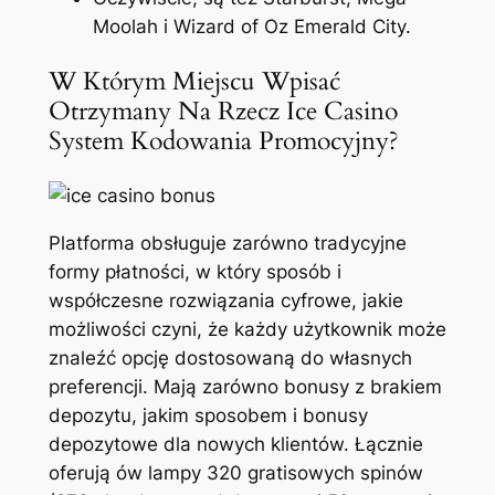
Moolah i Wizard of Oz Emerald City.
W Którym Miejscu Wpisać
Otrzymany Na Rzecz Ice Casino
System Kodowania Promocyjny?
Platforma obsługuje zarówno tradycyjne
formy płatności, w który sposób i
współczesne rozwiązania cyfrowe, jakie
możliwości czyni, że każdy użytkownik może
znaleźć opcję dostosowaną do własnych
preferencji. Mają zarówno bonusy z brakiem
depozytu, jakim sposobem i bonusy
depozytowe dla nowych klientów. Łącznie
oferują ów lampy 320 gratisowych spinów