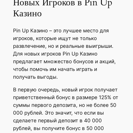
Новых Игроков в Pin Up
Казино
Pin Up Казино – это лучшее место для
игроков, которые ищут не только
развлечение, но и реальные выигрыши.
Для новых игроков Pin Up Казино
предлагает множество бонусов и акций,
чтобы помочь им начать играть и
получать выгоды.
В первую очередь, новый игрок получает
приветственный бонус в размере 125% от
суммы первого депозита, но не более 50
000 рублей. Это значит, что если вы
сделаете первый депозит в 40 000
рублей, вы получите бонус в 50 000