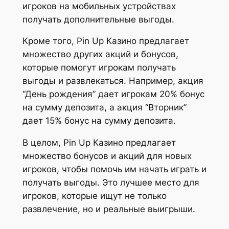
игроков на мобильных устройствах
получать дополнительные выгоды.
Кроме того, Pin Up Казино предлагает
множество других акций и бонусов,
которые помогут игрокам получать
выгоды и развлекаться. Например, акция
“День рождения” дает игрокам 20% бонус
на сумму депозита, а акция “Вторник”
дает 15% бонус на сумму депозита.
В целом, Pin Up Казино предлагает
множество бонусов и акций для новых
игроков, чтобы помочь им начать играть и
получать выгоды. Это лучшее место для
игроков, которые ищут не только
развлечение, но и реальные выигрыши.