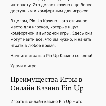
интернету. Это делает казино еще более
доступным и комфортным для игроков.
В целом, Pin Up Казино – это отличное
место для игроков, которые ищут
комфортной и выгодной игры. Здесь они
могут найти все, что им нужно, и начать
играть в любое время.
Начните играть в Pin Up Казино сегодня!
Удачи в игре!
Преимущества Игры в
Онлайн Казино Pin Up
Играть в онлайн казино Pin Up – это