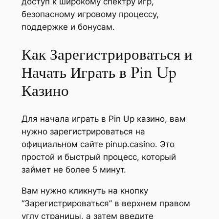
доступ к широкому спектру игр,
безопасному игровому процессу,
поддержке и бонусам.
Как Зарегистрироваться и
Начать Играть в Pin Up
Казино
Для начала играть в Pin Up казино, вам
нужно зарегистрироваться на
официальном сайте pinup.casino. Это
простой и быстрый процесс, который
займет не более 5 минут.
Вам нужно кликнуть на кнопку
“Зарегистрироваться” в верхнем правом
углу страницы, а затем введите