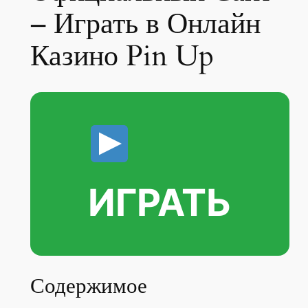
– Играть в Онлайн
Казино Pin Up
ИГРАТЬ
Содержимое