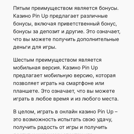
Пятым преимуществом является бонусы.
Казино Pin Up предлагает различные
бонусы, включая приветственный бонус,
бонусы за депозит и другие. Это означает,
что вы можете получить дополнительные
деньги для игры.
Шестым преимуществом является
мобильная версия. Казино Pin Up
предлагает мобильную версию, которая
позволяет играть на смартфоне или
планшете. Это означает, что вы можете
играть в любое время и из любого места.
В целом, играть в онлайн казино Pin Up –
это возможность испытать свою удачу,
получить радость от игры и получить