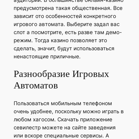
предусмотрена такая общественная. Все
зависит ото особенностей конкретного
игрового автомата. Выберите задал вас
слот а посмотрите, есть разве там демо-
режим. Тогда казино позволяет это
сделать, значит, будут использоваться
ненастоящие приличные.
Разнообразие Игровых
Автоматов
Пользоваться мобильным телефоном
очень удобнее, поскольку можно играть в
любом хагосом. Скачать приложение
севилестр можете на сайте заведения
или вскоре специальные сервисы. А