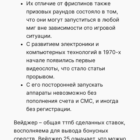
Их отличие от фриспинов также
призовых раундов состояло в том,
что они могут запуститься в любой
миг вне зависимости ото игровой
ситуации.
С развитием электроники и
компьютерных технологий в 1970-х
начале появились первые
видеослоты, что стало статьи
прорывом.
С его посторонней запускать
аппараты невозможно без
пополнения счета и СМС, и иногда
без регистрации.
Вейджер – общая ттпб сделанных ставок,
восполняема для вывода бонусных
средств. Вейджер 25 означает, что можно