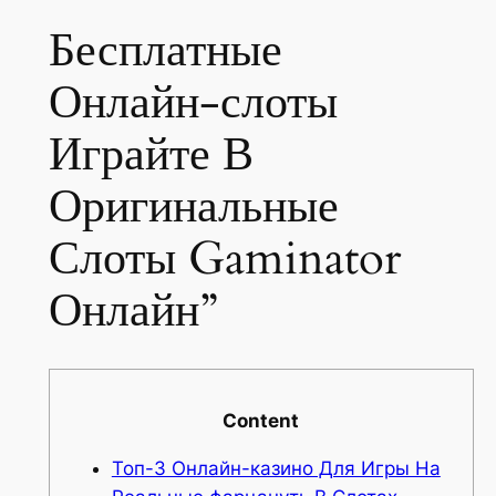
Бесплатные
Онлайн-слоты
Играйте В
Оригинальные
Слоты Gaminator
Онлайн”
Content
Топ-3 Онлайн-казино Для Игры На