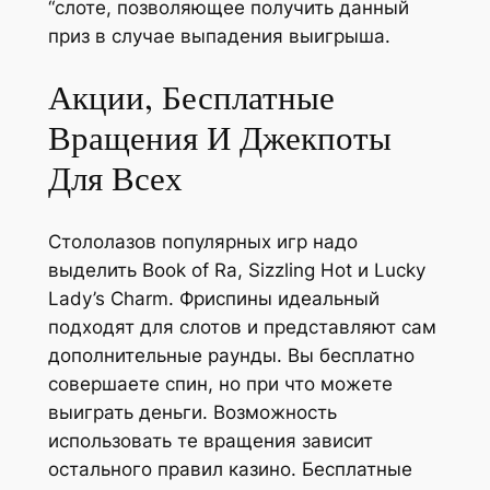
“слоте, позволяющее получить данный
приз в случае выпадения выигрыша.
Акции, Бесплатные
Вращения И Джекпоты
Для Всех
Стололазов популярных игр надо
выделить Book of Ra, Sizzling Hot и Lucky
Lady’s Charm. Фриспины идеальный
подходят для слотов и представляют сам
дополнительные раунды. Вы бесплатно
совершаете спин, но при что можете
выиграть деньги. Возможность
использовать те вращения зависит
остального правил казино. Бесплатные