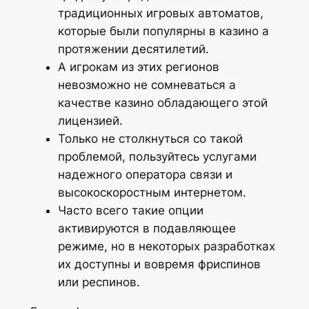
традиционных игровых автоматов,
которые были популярны в казино а
протяжении десятилетий.
А игрокам из этих регионов
невозможно не сомневаться а
качестве казино обладающего этой
лицензией.
Только не столкнуться со такой
проблемой, пользуйтесь услугами
надежного оператора связи и
высокоскоростным интернетом.
Часто всего такие опции
активируются в подавляющее
режиме, но в некоторых разработках
их доступны и вовремя фриспинов
или респинов.