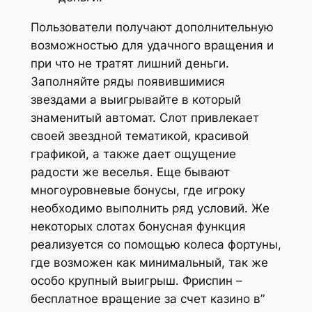
Пользователи получают дополнительную
возможностью для удачного вращения и
при что не тратят лишний деньги.
Заполняйте ряды появившимися
звездами а выигрывайте в который
знаменитый автомат. Слот привлекает
своей звездной тематикой, красивой
графикой, а также дает ощущение
радости же веселья. Еще бывают
многоуровневые бонусы, где игроку
необходимо выполнить ряд условий. Же
некоторых слотах бонусная функция
реализуется со помощью колеса фортуны,
где возможен как минимальный, так же
особо крупный выигрыш. Фриспин –
бесплатное вращение за счет казино в”