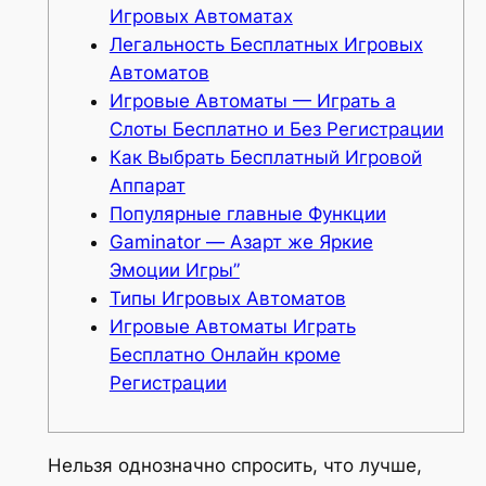
Игровых Автоматах
Легальность Бесплатных Игровых
Автоматов
Игровые Автоматы — Играть а
Слоты Бесплатно и Без Регистрации
Как Выбрать Бесплатный Игровой
Аппарат
Популярные главные Функции
Gaminator — Азарт же Яркие
Эмоции Игры”
Типы Игровых Автоматов
Игровые Автоматы Играть
Бесплатно Онлайн кроме
Регистрации
Нельзя однозначно спросить, что лучше,