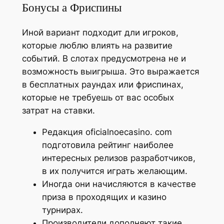
Бонусы а Фриспины
Иной вариант подходит дли игроков,
которые люблю влиять на развитие
событий. В слотах предусмотрена не и
возможность выигрыша. Это выражается
в бесплатных раундах или фриспинах,
которые не требуешь от вас особых
затрат на ставки.
Редакция oficialnoecasino. com
подготовила рейтинг наиболее
интересных релизов разработчиков,
в их получится играть желающим.
Иногда они начисляются в качестве
приза в проходящих и казино
турнирах.
Производители дополняют такие