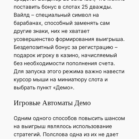
поставить бонус в слотах 25 дважды.
Вайлд – специальный символ на
барабанах, способный заменять сам
другие знаки, них не хватает
усовершенство формирования выигрыша.
Бездепозитный бонус за регистрацию –
подарок игроку в казино, начисляемый
без необходимости пополнения счета.
Для запуска этого режима важно навести
курсор мыши на миниатюру слота и
выбрать пункт «Демо».
Игровые Автоматы Демо
Одним одного способов повысить шансом
на выигрыш являлось использование
стратегий. Полслова одна из их не дает