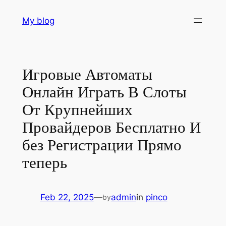
Skip
My blog
to
content
Игровые Автоматы
Онлайн Играть В Слоты
От Крупнейших
Провайдеров Бесплатно И
без Регистрации Прямо
теперь
Feb 22, 2025
—
admin
in
pinco
by