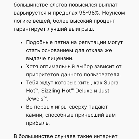
большинстве слотов повысился выплат
варьируется и пределах 95-98%. Ноунсом
логике вещей, более высокий процент
гарантирует лучший выигрыш.
Подобные пятна на репутации могут
стать основанием для отказа же
выдаче лицензии.
Хотя оптимальный выбор зависит от
приоритетов данного пользователя.
Тебя ждут которые хиты, как Supra
Hot™, Sizzling Hot™ Deluxe и Just
Jewels™.
Во первых игры сверху падают
камни, способные принесший вам
прибыль.
В большинстве случаев такие интернет