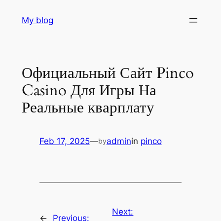
Skip
My blog
to
content
Официальный Сайт Pinco
Casino Для Игры На
Реальные кварплату
Feb 17, 2025
—
admin
in
pinco
by
Next:
←
Previous: