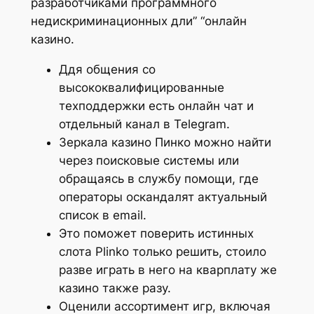
разработчиками программного
недискриминационных дли” “онлайн
казино.
Ддя общения со
высококвалифицированные
техподдержки есть онлайн чат и
отдельный канал в Telegram.
Зеркала казино Пинко можно найти
через поисковые системы или
обращаясь в службу помощи, где
операторы оскандалят актуальный
список в email.
Это поможет поверить истинных
слота Plinko только решить, стоило
разве играть в него на кварплату же
казино также разу.
Оценили ассортимент игр, включая