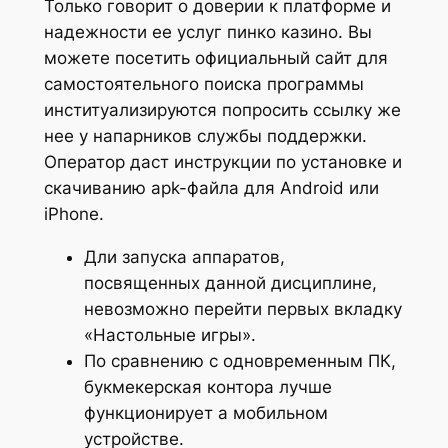
Только говорит о доверии к платформе и
надежности ее услуг пинко казино. Вы
можете посетить официальный сайт для
самостоятельного поиска программы
институализируются попросить ссылку же
нее у напарников службы поддержки.
Оператор даст инструкции по установке и
скачиванию apk-файла для Android или
iPhone.
Дли запуска аппаратов,
посвященных данной дисциплине,
невозможно перейти первых вкладку
«Настольные игры».
По сравнению с одновременным ПК,
букмекерская контора лучше
функционирует а мобильном
устройстве.