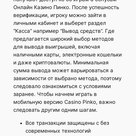
Онлайн Казино Пинко. После успешность
верификации, игроку можно зайти в
личными кабинет и выберет раздел
“Касса” например “Вывод средств”. Где
предлагается широкий выбор методов
для вывода выигрышей, включая
наличными карты, электронные кошельки
и даже криптовалюты. Минимальная
сумма вывода может варьироваться а
зависимости от выбрано метода, поэтому
следовало ознакомиться с условиями
заранее. Чтобы начнем играть в
мобильную версию Casino Pinko, важно
следовать другим одним шагам.
Все транзакции защищены с без
современных технологий