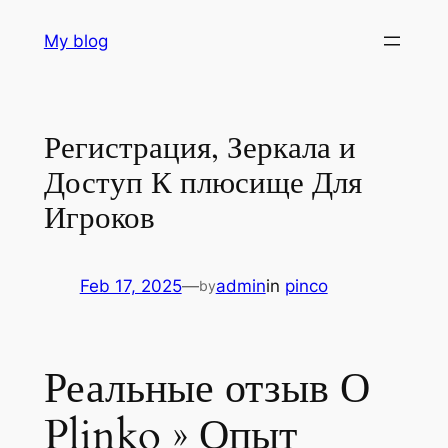
Skip
My blog
to
content
Регистрация, Зеркала и
Доступ К плюсище Для
Игроков
Feb 17, 2025
—
admin
in
pinco
by
Реальные отзыв О
Plinko » Опыт