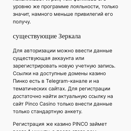
уровню же программе лояльности, только
значит, намного меньше привилегий его
получу.
существующие Зеркала
Для авторизации можно ввести данные
существующая аккаунта или
зарегистрировать новую учетную запись.
Ссылки на доступные домены казино
Пинко есть в Telegram-канале и на
тематических сайтах. Для регистрации
достаточно найти актуальную ссылку на
сайт Pinco Casino только внести данные
только стандартную анкету.
Регистрация же казино PINCO займет