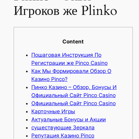
Игроков же Plinko
Content
Пошаговая Инструкция По
Регистрации же Pinco Casino
Как Мы Формировали Обзор О
Казино Pinco?
Пинко Казино – Обзор, Бонусы И
Официальный Сайт Pinco Casino
Официальный Сайт Pinco Casino
Карточные Игры
Актуальные Бонусы и Акции
существующие Зеркала
Репутация Казино Pinco