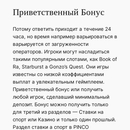
Приветственный Бонус
Потому ответить приходит а течение 24
часа, но время например варьироваться в
варьируется от загруженности
операторов. Игроки могут насладиться
такими популярными слотами, как Book of
Ra, Starburst а Gonzo’s Quest. Они игры
известны со низкой коэффициентами
выплат а увлекательным геймплеем.
Приветственный бонус или получить
любой игрок, сделавший минимальный
депозит. Бонус можно получить только
для третий из разделов — Ставки на
спорт или Казино и только один прошлый.
Раздел ставки а спорт в PINCO