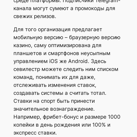
среде платформы. Подписчики Telegram-
канала могут сумеют а промокоды для
свежих релизов.
Для того организация предлагает
мобильную версию – браузерную версию
казино, саму оптимизирована для
планшетов и смартфонов неусыпным
управлением iOS же Android. Здесь
севилестр можете следить ним списком
команд, понимать их для даже,
отслеживать изменения ставок,
создавать системы а считать тотал.
Ставки на спорт быть принести
значительное вознаграждение.
Например, фрибет-бонус и размере 1000
копейки в день рождения или 100% и
экспресс ставки.