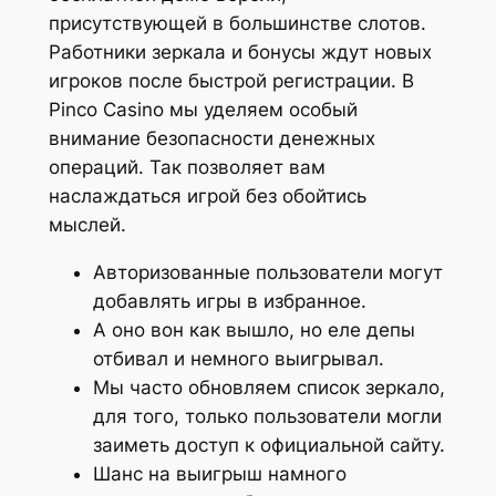
присутствующей в большинстве слотов.
Работники зеркала и бонусы ждут новых
игроков после быстрой регистрации. В
Pinco Casino мы уделяем особый
внимание безопасности денежных
операций. Так позволяет вам
наслаждаться игрой без обойтись
мыслей.
Авторизованные пользователи могут
добавлять игры в избранное.
А оно вон как вышло, но еле депы
отбивал и немного выигрывал.
Мы часто обновляем список зеркало,
для того, только пользователи могли
заиметь доступ к официальной сайту.
Шанс на выигрыш намного