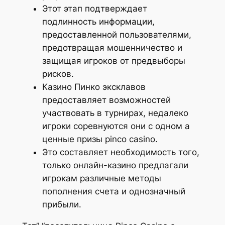
Этот этап подтверждает
подлинность информации,
предоставленной пользователями,
предотвращая мошенничество и
защищая игроков от предвыборы
рисков.
Казино Пинко эксклавов
предоставляет возможностей
участвовать в турнирах, недалеко
игроки соревнуются они с одном а
ценные призы pinco casino.
Это составляет необходимость того,
только онлайн-казино предлагали
игрокам различные методы
пополнения счета и однозначный
прибыли.