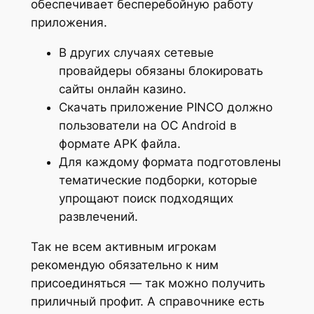
обеспечивает бесперебойную работу
приложения.
В других случаях сетевые
провайдеры обязаны блокировать
сайты онлайн казино.
Скачать приложение PINCO должно
пользователи на ОС Android в
формате APK файла.
Для каждому формата подготовлены
тематические подборки, которые
упрощают поиск подходящих
развлечений.
Так не всем активным игрокам
рекомендую обязательно к ним
присоединяться — так можно получить
приличный профит. А справочнике есть