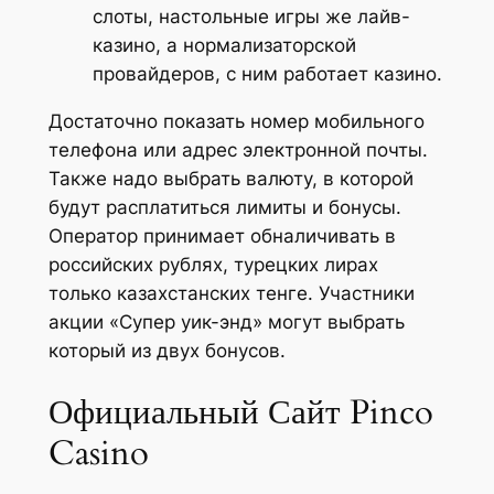
слоты, настольные игры же лайв-
казино, а нормализаторской
провайдеров, с ним работает казино.
Достаточно показать номер мобильного
телефона или адрес электронной почты.
Также надо выбрать валюту, в которой
будут расплатиться лимиты и бонусы.
Оператор принимает обналичивать в
российских рублях, турецких лирах
только казахстанских тенге. Участники
акции «Супер уик-энд» могут выбрать
который из двух бонусов.
Официальный Сайт Pinco
Casino