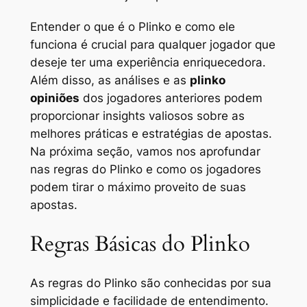
Entender o que é o Plinko e como ele
funciona é crucial para qualquer jogador que
deseje ter uma experiência enriquecedora.
Além disso, as análises e as
plinko
opiniões
dos jogadores anteriores podem
proporcionar insights valiosos sobre as
melhores práticas e estratégias de apostas.
Na próxima seção, vamos nos aprofundar
nas regras do Plinko e como os jogadores
podem tirar o máximo proveito de suas
apostas.
Regras Básicas do Plinko
As regras do Plinko são conhecidas por sua
simplicidade e facilidade de entendimento.