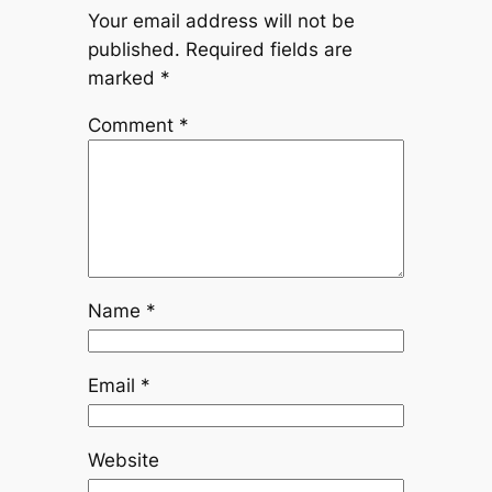
Your email address will not be
published.
Required fields are
marked
*
Comment
*
Name
*
Email
*
Website