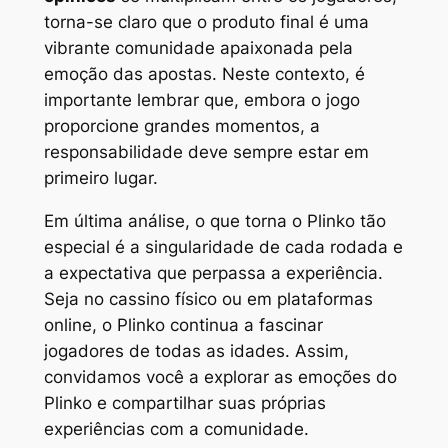
torna-se claro que o produto final é uma
vibrante comunidade apaixonada pela
emoção das apostas. Neste contexto, é
importante lembrar que, embora o jogo
proporcione grandes momentos, a
responsabilidade deve sempre estar em
primeiro lugar.
Em última análise, o que torna o Plinko tão
especial é a singularidade de cada rodada e
a expectativa que perpassa a experiência.
Seja no cassino físico ou em plataformas
online, o Plinko continua a fascinar
jogadores de todas as idades. Assim,
convidamos você a explorar as emoções do
Plinko e compartilhar suas próprias
experiências com a comunidade.