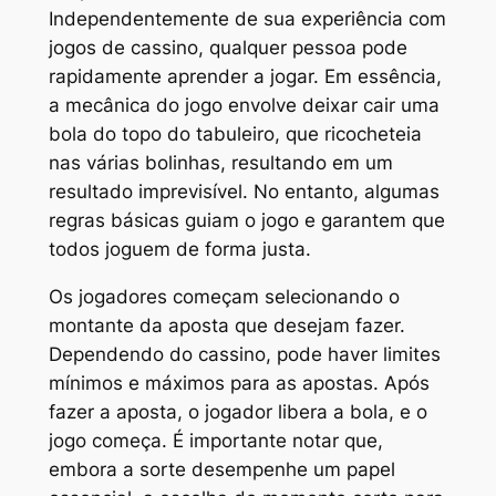
Independentemente de sua experiência com
jogos de cassino, qualquer pessoa pode
rapidamente aprender a jogar. Em essência,
a mecânica do jogo envolve deixar cair uma
bola do topo do tabuleiro, que ricocheteia
nas várias bolinhas, resultando em um
resultado imprevisível. No entanto, algumas
regras básicas guiam o jogo e garantem que
todos joguem de forma justa.
Os jogadores começam selecionando o
montante da aposta que desejam fazer.
Dependendo do cassino, pode haver limites
mínimos e máximos para as apostas. Após
fazer a aposta, o jogador libera a bola, e o
jogo começa. É importante notar que,
embora a sorte desempenhe um papel