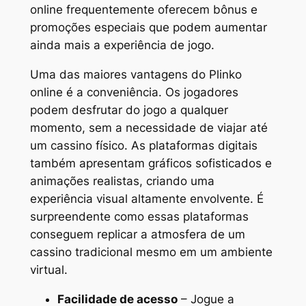
online frequentemente oferecem bônus e
promoções especiais que podem aumentar
ainda mais a experiência de jogo.
Uma das maiores vantagens do Plinko
online é a conveniência. Os jogadores
podem desfrutar do jogo a qualquer
momento, sem a necessidade de viajar até
um cassino físico. As plataformas digitais
também apresentam gráficos sofisticados e
animações realistas, criando uma
experiência visual altamente envolvente. É
surpreendente como essas plataformas
conseguem replicar a atmosfera de um
cassino tradicional mesmo em um ambiente
virtual.
Facilidade de acesso
– Jogue a