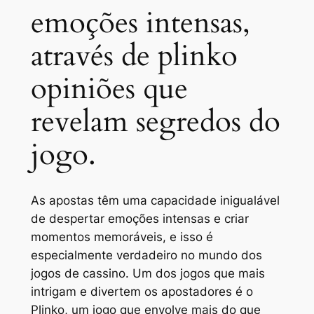
emoções intensas,
através de plinko
opiniões que
revelam segredos do
jogo.
As apostas têm uma capacidade inigualável
de despertar emoções intensas e criar
momentos memoráveis, e isso é
especialmente verdadeiro no mundo dos
jogos de cassino. Um dos jogos que mais
intrigam e divertem os apostadores é o
Plinko, um jogo que envolve mais do que