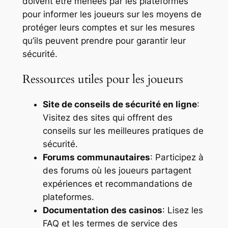
doivent être menées par les plateformes
pour informer les joueurs sur les moyens de
protéger leurs comptes et sur les mesures
qu’ils peuvent prendre pour garantir leur
sécurité.
Ressources utiles pour les joueurs
Site de conseils de sécurité en ligne
:
Visitez des sites qui offrent des
conseils sur les meilleures pratiques de
sécurité.
Forums communautaires
: Participez à
des forums où les joueurs partagent
expériences et recommandations de
plateformes.
Documentation des casinos
: Lisez les
FAQ et les termes de service des