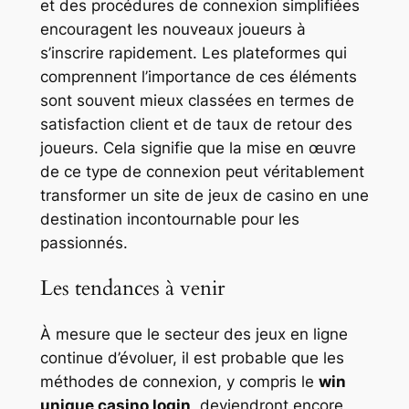
et des procédures de connexion simplifiées
encouragent les nouveaux joueurs à
s’inscrire rapidement. Les plateformes qui
comprennent l’importance de ces éléments
sont souvent mieux classées en termes de
satisfaction client et de taux de retour des
joueurs. Cela signifie que la mise en œuvre
de ce type de connexion peut véritablement
transformer un site de jeux de casino en une
destination incontournable pour les
passionnés.
Les tendances à venir
À mesure que le secteur des jeux en ligne
continue d’évoluer, il est probable que les
méthodes de connexion, y compris le
win
unique casino login
, deviendront encore