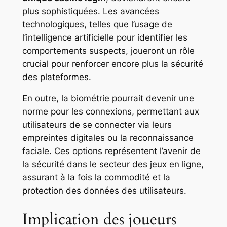
plus sophistiquées. Les avancées
technologiques, telles que l’usage de
l’intelligence artificielle pour identifier les
comportements suspects, joueront un rôle
crucial pour renforcer encore plus la sécurité
des plateformes.
En outre, la biométrie pourrait devenir une
norme pour les connexions, permettant aux
utilisateurs de se connecter via leurs
empreintes digitales ou la reconnaissance
faciale. Ces options représentent l’avenir de
la sécurité dans le secteur des jeux en ligne,
assurant à la fois la commodité et la
protection des données des utilisateurs.
Implication des joueurs