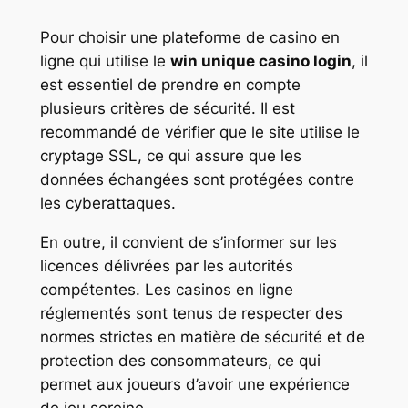
Pour choisir une plateforme de casino en
ligne qui utilise le
win unique casino login
, il
est essentiel de prendre en compte
plusieurs critères de sécurité. Il est
recommandé de vérifier que le site utilise le
cryptage SSL, ce qui assure que les
données échangées sont protégées contre
les cyberattaques.
En outre, il convient de s’informer sur les
licences délivrées par les autorités
compétentes. Les casinos en ligne
réglementés sont tenus de respecter des
normes strictes en matière de sécurité et de
protection des consommateurs, ce qui
permet aux joueurs d’avoir une expérience
de jeu sereine.