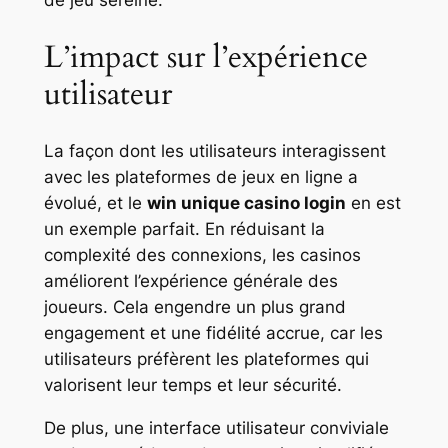
L’impact sur l’expérience
utilisateur
La façon dont les utilisateurs interagissent
avec les plateformes de jeux en ligne a
évolué, et le
win unique casino login
en est
un exemple parfait. En réduisant la
complexité des connexions, les casinos
améliorent l’expérience générale des
joueurs. Cela engendre un plus grand
engagement et une fidélité accrue, car les
utilisateurs préfèrent les plateformes qui
valorisent leur temps et leur sécurité.
De plus, une interface utilisateur conviviale