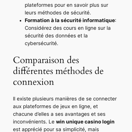
plateformes pour en savoir plus sur
leurs méthodes de sécurité.
Formation à la sécurité informatique
:
Considérez des cours en ligne sur la
sécurité des données et la
cybersécurité.
Comparaison des
différentes méthodes de
connexion
Il existe plusieurs manières de se connecter
aux plateformes de jeux en ligne, et
chacune d’elles a ses avantages et ses
inconvénients. Le
win unique casino login
est apprécié pour sa simplicité, mais