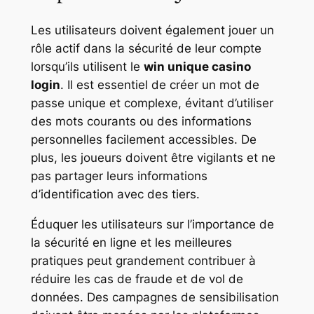
Les utilisateurs doivent également jouer un
rôle actif dans la sécurité de leur compte
lorsqu’ils utilisent le
win unique casino
login
. Il est essentiel de créer un mot de
passe unique et complexe, évitant d’utiliser
des mots courants ou des informations
personnelles facilement accessibles. De
plus, les joueurs doivent être vigilants et ne
pas partager leurs informations
d’identification avec des tiers.
Éduquer les utilisateurs sur l’importance de
la sécurité en ligne et les meilleures
pratiques peut grandement contribuer à
réduire les cas de fraude et de vol de
données. Des campagnes de sensibilisation