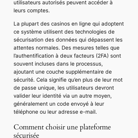
utilisateurs autorisés peuvent accéder à
leurs comptes.
La plupart des casinos en ligne qui adoptent
ce système utilisent des technologies de
sécurisation des données qui dépassent les
attentes normales. Des mesures telles que
l’authentification à deux facteurs (2FA) sont
souvent incluses dans le processus,
ajoutant une couche supplémentaire de
sécurité. Cela signifie qu’en plus de leur mot
de passe unique, les utilisateurs devront
valider leur identité via un autre moyen,
généralement un code envoyé à leur
téléphone ou leur adresse e-mail.
Comment choisir une plateforme
sécurisée