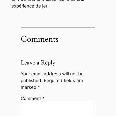
expérience de jeu.
Comments
Leave a Reply
Your email address will not be
published.
Required fields are
marked
*
Comment
*