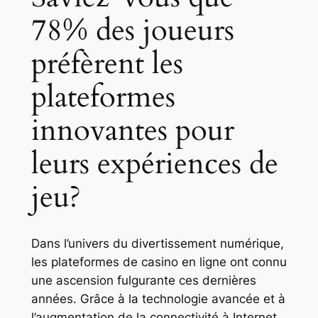
78% des joueurs
préfèrent les
plateformes
innovantes pour
leurs expériences de
jeu?
Dans l’univers du divertissement numérique,
les plateformes de casino en ligne ont connu
une ascension fulgurante ces dernières
années. Grâce à la technologie avancée et à
l’augmentation de la connectivité à Internet,