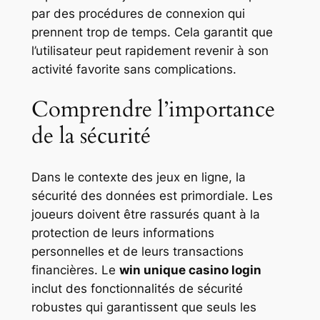
par des procédures de connexion qui
prennent trop de temps. Cela garantit que
l’utilisateur peut rapidement revenir à son
activité favorite sans complications.
Comprendre l’importance
de la sécurité
Dans le contexte des jeux en ligne, la
sécurité des données est primordiale. Les
joueurs doivent être rassurés quant à la
protection de leurs informations
personnelles et de leurs transactions
financières. Le
win unique casino login
inclut des fonctionnalités de sécurité
robustes qui garantissent que seuls les