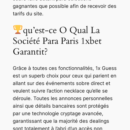
gagnantes que possible afin de recevoir des
tarifs du site.
qu’est-ce O Qual La
Société Para Paris 1xbet
Garantit?
Grâce à toutes ces fonctionnalités, 1x Guess
est un superb choix pour ceux qui parient en
allant sur des événements sobre direct et
veulent suivre l’action necklace qu’elle se
déroule. Toutes les annonces personnelles
ainsi que détails bancaires sont protégés
par une technologie cryptage avancée,
garantissant que la majorité des dealings
sont totalement à l’abri d’un accès non