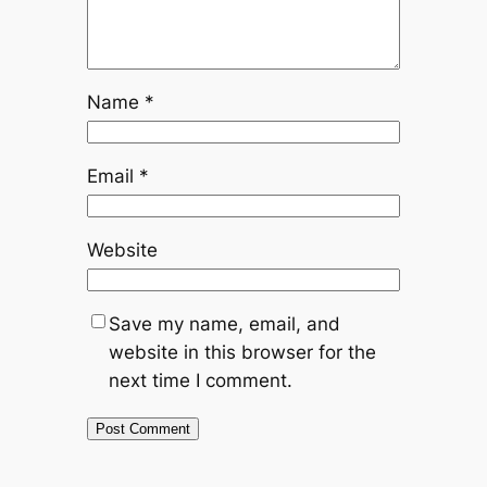
Name
*
Email
*
Website
Save my name, email, and
website in this browser for the
next time I comment.