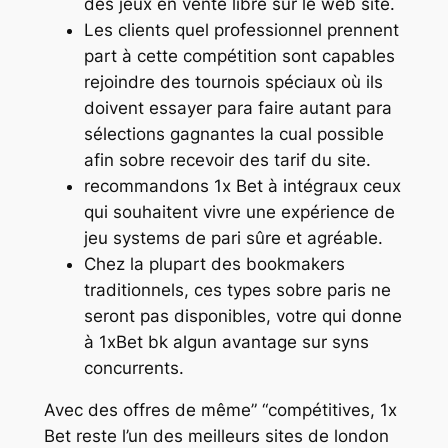
des jeux en vente libre sur le web site.
Les clients quel professionnel prennent
part à cette compétition sont capables
rejoindre des tournois spéciaux où ils
doivent essayer para faire autant para
sélections gagnantes la cual possible
afin sobre recevoir des tarif du site.
recommandons 1x Bet à intégraux ceux
qui souhaitent vivre une expérience de
jeu systems de pari sûre et agréable.
Chez la plupart des bookmakers
traditionnels, ces types sobre paris ne
seront pas disponibles, votre qui donne
à 1xBet bk algun avantage sur syns
concurrents.
Avec des offres de même” “compétitives, 1x
Bet reste l’un des meilleurs sites de london