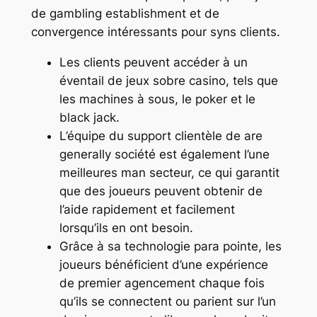
de gambling establishment et de
convergence intéressants pour syns clients.
Les clients peuvent accéder à un
éventail de jeux sobre casino, tels que
les machines à sous, le poker et le
black jack.
L’équipe du support clientèle de are
generally société est également l’une
meilleures man secteur, ce qui garantit
que des joueurs peuvent obtenir de
l’aide rapidement et facilement
lorsqu’ils en ont besoin.
Grâce à sa technologie para pointe, les
joueurs bénéficient d’une expérience
de premier agencement chaque fois
qu’ils se connectent ou parient sur l’un