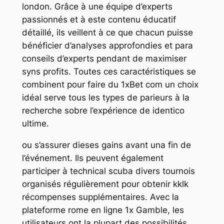
london. Grâce à une équipe d’experts
passionnés et à este contenu éducatif
détaillé, ils veillent à ce que chacun puisse
bénéficier d’analyses approfondies et para
conseils d’experts pendant de maximiser
syns profits. Toutes ces caractéristiques se
combinent pour faire du 1xBet com un choix
idéal serve tous les types de parieurs à la
recherche sobre l’expérience de identico
ultime.
ou s’assurer dieses gains avant una fin de
l’événement. Ils peuvent également
participer à technical scuba divers tournois
organisés régulièrement pour obtenir kklk
récompenses supplémentaires. Avec la
plateforme rome en ligne 1x Gamble, les
utilisateurs ont la plupart des possibilités