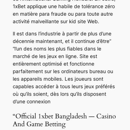
1xBet applique une habile de tolérance zéro
en matière para fraude ou para toute autre
activité malveillante sur kid site Web.
Il est dans l’industrie à partir de plus d’une
décennie maintenant, et il continue d’être”
“l’un des noms les plus fiables dans le
marché de les jeux en ligne. Site est
entièrement optimisé et fonctionne
parfaitement sur les ordinateurs bureau ou
les appareils mobiles. Les joueurs sont
capables accéder à tous leurs jeux préférés
où qu’ils soient, dès lors qu’ils disposent
d’une connexion
“Official 1xbet Bangladesh — Casino
And Game Betting