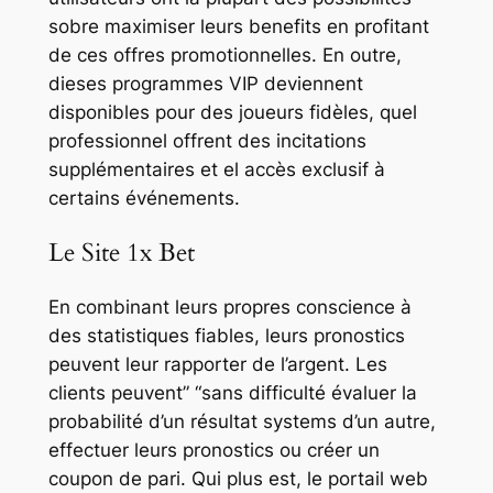
sobre maximiser leurs benefits en profitant
de ces offres promotionnelles. En outre,
dieses programmes VIP deviennent
disponibles pour des joueurs fidèles, quel
professionnel offrent des incitations
supplémentaires et el accès exclusif à
certains événements.
Le Site 1x Bet
En combinant leurs propres conscience à
des statistiques fiables, leurs pronostics
peuvent leur rapporter de l’argent. Les
clients peuvent” “sans difficulté évaluer la
probabilité d’un résultat systems d’un autre,
effectuer leurs pronostics ou créer un
coupon de pari. Qui plus est, le portail web