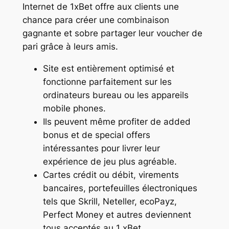
Internet de 1xBet offre aux clients une
chance para créer une combinaison
gagnante et sobre partager leur voucher de
pari grâce à leurs amis.
Site est entièrement optimisé et
fonctionne parfaitement sur les
ordinateurs bureau ou les appareils
mobile phones.
Ils peuvent même profiter de added
bonus et de special offers
intéressantes pour livrer leur
expérience de jeu plus agréable.
Cartes crédit ou débit, virements
bancaires, portefeuilles électroniques
tels que Skrill, Neteller, ecoPayz,
Perfect Money et autres deviennent
tous acceptés au 1 xBet.