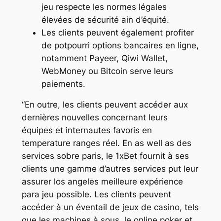
jeu respecte les normes légales
élevées de sécurité ain d’équité.
Les clients peuvent également profiter
de potpourri options bancaires en ligne,
notamment Payeer, Qiwi Wallet,
WebMoney ou Bitcoin serve leurs
paiements.
“En outre, les clients peuvent accéder aux
dernières nouvelles concernant leurs
équipes et internautes favoris en
temperature ranges réel. En as well as des
services sobre paris, le 1xBet fournit à ses
clients une gamme d’autres services put leur
assurer los angeles meilleure expérience
para jeu possible. Les clients peuvent
accéder à un éventail de jeux de casino, tels
que les machines à sous, le online poker et