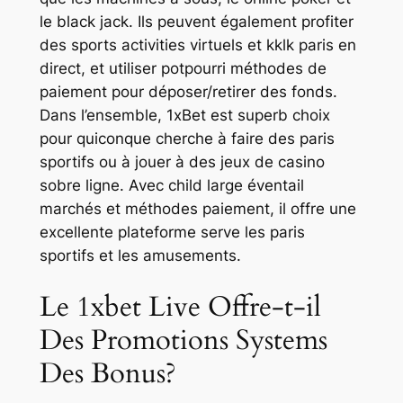
le black jack. Ils peuvent également profiter
des sports activities virtuels et kklk paris en
direct, et utiliser potpourri méthodes de
paiement pour déposer/retirer des fonds.
Dans l’ensemble, 1xBet est superb choix
pour quiconque cherche à faire des paris
sportifs ou à jouer à des jeux de casino
sobre ligne. Avec child large éventail
marchés et méthodes paiement, il offre une
excellente plateforme serve les paris
sportifs et les amusements.
Le 1xbet Live Offre-t-il
Des Promotions Systems
Des Bonus?