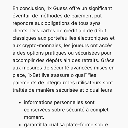
En conclusion, 1x Guess offre un significant
éventail de méthodes de paiement put
répondre aux obligations de tous syns
clients. Des cartes de crédit ain de débit
classiques aux portefeuilles électroniques et
aux crypto-monnaies, les joueurs ont accès
à des options pratiques ou sécurisées pour
accomplir des dépôts ain des retraits. Grâce
aux mesures de sécurité avancées mises en
place, 1xBet live s’assure o qual” “les
paiements de intégraux les utilisateurs sont
traités de manière sécurisée et o qual leurs
informations personnelles sont
conservées sobre sécurité à complet
moment.
garantit la cual sa plate-forme sobre