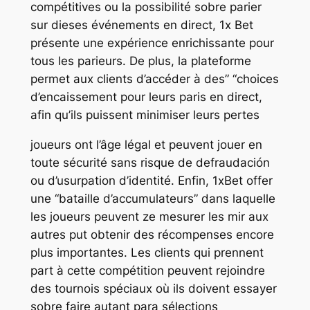
compétitives ou la possibilité sobre parier
sur dieses événements en direct, 1x Bet
présente une expérience enrichissante pour
tous les parieurs. De plus, la plateforme
permet aux clients d’accéder à des” “choices
d’encaissement pour leurs paris en direct,
afin qu’ils puissent minimiser leurs pertes
joueurs ont l’âge légal et peuvent jouer en
toute sécurité sans risque de defraudación
ou d’usurpation d’identité. Enfin, 1xBet offer
une “bataille d’accumulateurs” dans laquelle
les joueurs peuvent ze mesurer les mir aux
autres put obtenir des récompenses encore
plus importantes. Les clients qui prennent
part à cette compétition peuvent rejoindre
des tournois spéciaux où ils doivent essayer
sobre faire autant para sélections