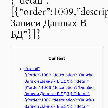
{“detail”:
[{“order”:1009,”descr
Записи Данных В
БД”}]}
Content
{“detail”:
[{“order”:1009,”description”:”Ошибка
Записи Данных В БД”}]} {“detail”:
[{“order”:1009,”description”:”Ошибка
Записи Данных В БД”}]} {“detail”:
[{“order”:1009,”description”:”Ошибка
Записи Данных В БД”}]} {“detail”: