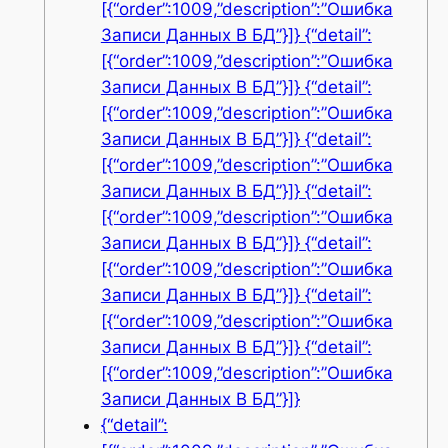
[{“order”:1009,”description”:”Ошибка
Записи Данных В БД”}]} {“detail”:
[{“order”:1009,”description”:”Ошибка
Записи Данных В БД”}]} {“detail”:
[{“order”:1009,”description”:”Ошибка
Записи Данных В БД”}]} {“detail”:
[{“order”:1009,”description”:”Ошибка
Записи Данных В БД”}]} {“detail”:
[{“order”:1009,”description”:”Ошибка
Записи Данных В БД”}]} {“detail”:
[{“order”:1009,”description”:”Ошибка
Записи Данных В БД”}]} {“detail”:
[{“order”:1009,”description”:”Ошибка
Записи Данных В БД”}]} {“detail”:
[{“order”:1009,”description”:”Ошибка
Записи Данных В БД”}]}
{“detail”: