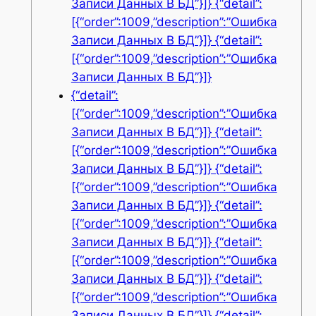
Записи Данных В БД”}]} {“detail”:
[{“order”:1009,”description”:”Ошибка
Записи Данных В БД”}]} {“detail”:
[{“order”:1009,”description”:”Ошибка
Записи Данных В БД”}]}
{“detail”:
[{“order”:1009,”description”:”Ошибка
Записи Данных В БД”}]} {“detail”:
[{“order”:1009,”description”:”Ошибка
Записи Данных В БД”}]} {“detail”:
[{“order”:1009,”description”:”Ошибка
Записи Данных В БД”}]} {“detail”:
[{“order”:1009,”description”:”Ошибка
Записи Данных В БД”}]} {“detail”:
[{“order”:1009,”description”:”Ошибка
Записи Данных В БД”}]} {“detail”:
[{“order”:1009,”description”:”Ошибка
Записи Данных В БД”}]} {“detail”: