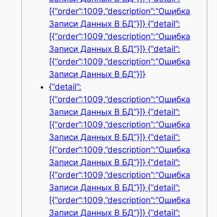
[{“order”:1009,”description”:”Ошибка
Записи Данных В БД”}]} {“detail”:
[{“order”:1009,”description”:”Ошибка
Записи Данных В БД”}]} {“detail”:
[{“order”:1009,”description”:”Ошибка
Записи Данных В БД”}]}
{“detail”:
[{“order”:1009,”description”:”Ошибка
Записи Данных В БД”}]} {“detail”:
[{“order”:1009,”description”:”Ошибка
Записи Данных В БД”}]} {“detail”:
[{“order”:1009,”description”:”Ошибка
Записи Данных В БД”}]} {“detail”:
[{“order”:1009,”description”:”Ошибка
Записи Данных В БД”}]} {“detail”:
[{“order”:1009,”description”:”Ошибка
Записи Данных В БД”}]} {“detail”: