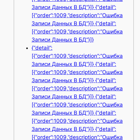
Записи Данных В БД”}]} {“detail”:
[{“order”:1009,”description”:”Ошибка
Записи Данных В БД”}]} {“detail”:
[{“order”:1009,”description”:”Ошибка
Записи Данных В БД”}]}
{“detail”:
[{“order”:1009,”description”:”Ошибка
Записи Данных В БД”}]} {“detail”:
[{“order”:1009,”description”:”Ошибка
Записи Данных В БД”}]} {“detail”:
[{“order”:1009,”description”:”Ошибка
Записи Данных В БД”}]} {“detail”:
[{“order”:1009,”description”:”Ошибка
Записи Данных В БД”}]} {“detail”:
[{“order”:1009,”description”:”Ошибка
Записи Данных В БД”}]} {“detail”:
[{“order”:1009,”description”:”Ошибка