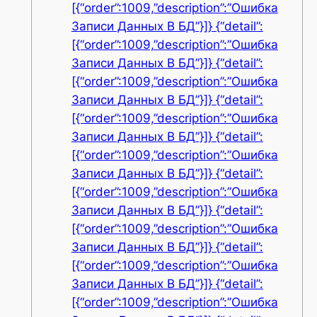
[{“order”:1009,”description”:”Ошибка
Записи Данных В БД”}]} {“detail”:
[{“order”:1009,”description”:”Ошибка
Записи Данных В БД”}]} {“detail”:
[{“order”:1009,”description”:”Ошибка
Записи Данных В БД”}]} {“detail”:
[{“order”:1009,”description”:”Ошибка
Записи Данных В БД”}]} {“detail”:
[{“order”:1009,”description”:”Ошибка
Записи Данных В БД”}]} {“detail”:
[{“order”:1009,”description”:”Ошибка
Записи Данных В БД”}]} {“detail”:
[{“order”:1009,”description”:”Ошибка
Записи Данных В БД”}]} {“detail”:
[{“order”:1009,”description”:”Ошибка
Записи Данных В БД”}]} {“detail”:
[{“order”:1009,”description”:”Ошибка