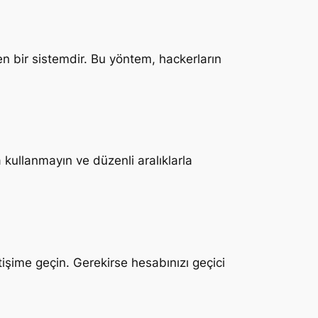
yen bir sistemdir. Bu yöntem, hackerların
 kullanmayın ve düzenli aralıklarla
tişime geçin. Gerekirse hesabınızı geçici