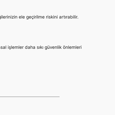
inizin ele geçirilme riskini artırabilir.
nsal işlemler daha sıkı güvenlik önlemleri