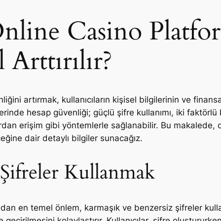
Online Casino Platf
Arttırılır?
ğini artırmak, kullanıcıların kişisel bilgilerinin ve fina
lerinde hesap güvenliği; güçlü şifre kullanımı, iki faktör
lardan erişim gibi yöntemlerle sağlanabilir. Bu makalede, o
eğine dair detaylı bilgiler sunacağız.
Şifreler Kullanmak
dan en temel önlem, karmaşık ve benzersiz şifreler kullan
le geçirilmesini kolaylaştırır. Kullanıcılar, şifre oluşturu