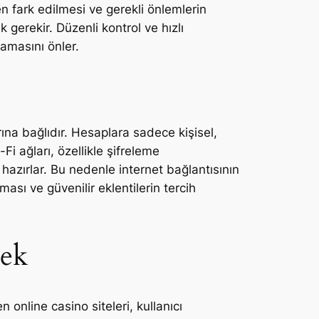
en fark edilmesi ve gerekli önlemlerin
k gerekir. Düzenli kontrol ve hızlı
şamasını önler.
arına bağlıdır. Hesaplara sadece kişisel,
Fi ağları, özellikle şifreleme
hazırlar. Bu nedenle internet bağlantısının
lması ve güvenilir eklentilerin tercih
mek
 online casino siteleri, kullanıcı