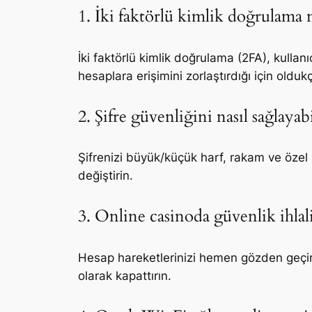
1. İki faktörlü kimlik doğrulama
İki faktörlü kimlik doğrulama (2FA), kullan
hesaplara erişimini zorlaştırdığı için olduk
2. Şifre güvenliğini nasıl sağlayab
Şifrenizi büyük/küçük harf, rakam ve özel k
değiştirin.
3. Online casinoda güvenlik ihla
Hesap hareketlerinizi hemen gözden geçirin,
olarak kapattırın.