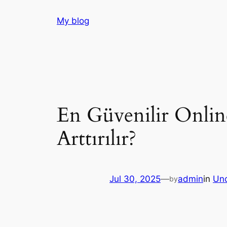
Skip
My blog
to
content
En Güvenilir Onlin
Arttırılır?
Jul 30, 2025
—
admin
in
Unc
by