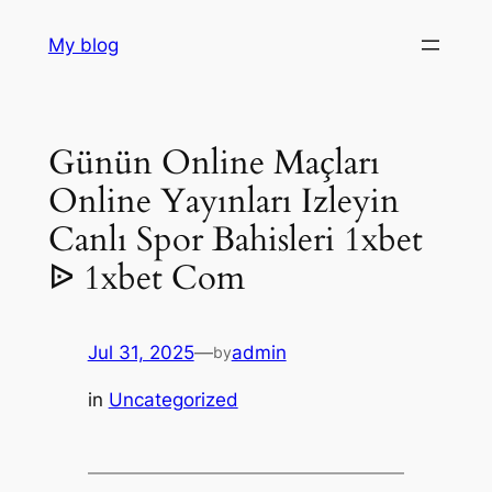
Skip
My blog
to
content
Günün Online Maçları
Online Yayınları Izleyin
Canlı Spor Bahisleri 1xbet
ᐉ 1xbet Com
Jul 31, 2025
—
admin
by
in
Uncategorized