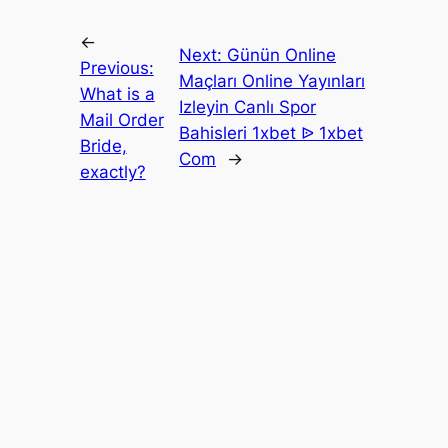
←
Next:
Günün Online
Previous:
Maçları Online Yayınları
What is a
Izleyin Canlı Spor
Mail Order
Bahisleri 1xbet ᐉ 1xbet
Bride,
Com
→
exactly?