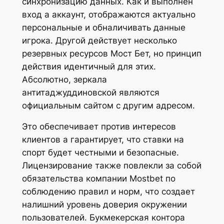
синхронизацию данных. Как и выполнен
вход а аккаунт, отображаются актуально
персональные и обналичивать данные
игрока. Другой действует несколько
резервных ресурсов Мост Бет, но принцип
действия идентичный для этих.
Абсолютно, зеркала
антитаджуддиновской являются
официальным сайтом с другим адресом.
Это обеспечивает против интересов
клиентов а гарантирует, что ставки на
спорт будет честными и безопасные.
Лицензирование также повлекли за собой
обязательства компании Mostbet по
соблюдению правил и норм, что создает
налишний уровень доверия окружении
пользователей. Букмекерская контора