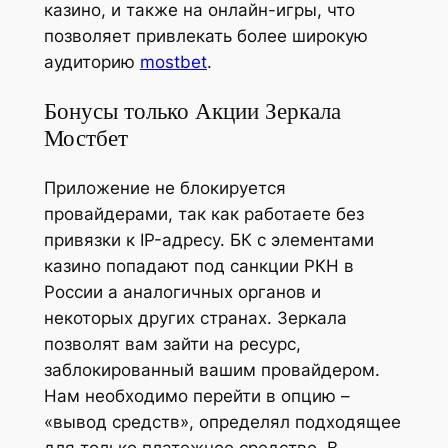
казино, и также на онлайн-игры, что
позволяет привлекать более широкую
аудиторию
mostbet
.
Бонусы только Акции Зеркала
Мостбет
Приложение не блокируется
провайдерами, так как работаете без
привязки к IP-адресу. БК с элементами
казино попадают под санкции РКН в
России а аналогичных органов и
некоторых других странах. Зеркала
позволят вам зайти на ресурс,
заблокированный вашим провайдером.
Нам необходимо перейти в опцию –
«вывод средств», определял подходящее