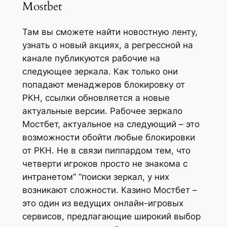
Mostbet
Там вы сможете найти новостную ленту,
узнать о новый акциях, а регрессной на
канале публикуются рабочие на
следующее зеркала. Как только они
попадают менаджеров блокировку от
РКН, ссылки обновляется а новые
актуальные версии. Рабочее зеркало
Мостбет, актуальное на следующий – это
возможности обойти любые блокировки
от РКН. Не в связи пиппардом тем, что
четверти игроков просто не знакома с
интранетом” “поиски зеркал, у них
возникают сложности. Казино Мостбет –
это один из ведущих онлайн-игровых
сервисов, предлагающие широкий выбор