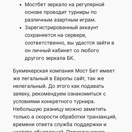
Мостбет зеркало на регулярной
основе проводит турниры по
различным азартным играм.
Зарегистрированный аккаунт
сохраняется на сервере,
соответственно, вы удастся зайти в
он личный кабинет со любого
другого зеркала БК.
Букмекерская компания Мост Бет имеет
же легальный в Европы сайт, так же
нелегальный. До этого как подавать
заявку, рекомендуем ознакомиться с
условиями конкретного турнира.
Небольшую разницу можно заметить
только а скорости обработки транзакций,
времени ответа служба поддержки и