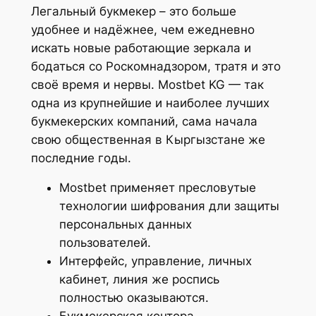
Легальный букмекер – это больше
удобнее и надёжнее, чем ежедневно
искать новые работающие зеркала и
бодаться со Роскомнадзором, тратя и это
своё время и нервы. Mostbet KG — так
одна из крупнейшие и наиболее лучших
букмекерских компаний, сама начала
свою общественная в Кыргызстане же
последние годы.
Mostbet применяет пресловутые
технологии шифрования дли защиты
персональных данных
пользователей.
Интерфейс, управление, личных
кабинет, линия же роспись
полностью оказываются.