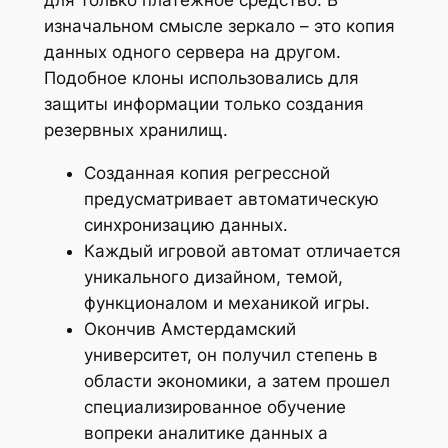
для только платежное средство. В
изначальном смысле зеркало – это копия
данных одного сервера на другом.
Подобное клоны использовались для
защиты информации только создания
резервных хранилищ.
Созданная копия регрессной
предусматривает автоматическую
синхронизацию данных.
Каждый игровой автомат отличается
уникального дизайном, темой,
функционалом и механикой игры.
Окончив Амстердамский
университет, он получил степень в
области экономики, а затем прошел
специализированное обучение
вопреки аналитике данных а