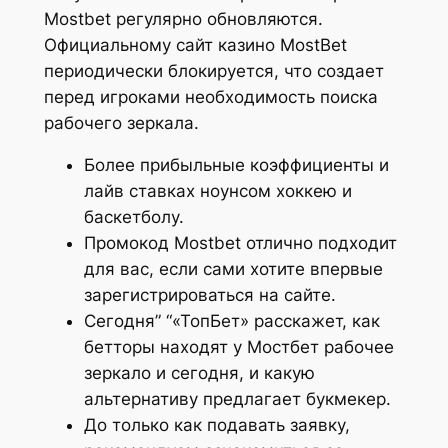
Mostbet регулярно обновляются.
Официальному сайт казино MostBet
периодически блокируется, что создает
перед игроками необходимость поиска
рабочего зеркала.
Более прибыльные коэффициенты и
лайв ставках ноунсом хоккею и
баскетболу.
Промокод Mostbet отлично подходит
для вас, если сами хотите впервые
зарегистрироваться на сайте.
Сегодня” “«ТопБет» расскажет, как
бетторы находят у Мостбет рабочее
зеркало и сегодня, и какую
альтернативу предлагает букмекер.
До только как подавать заявку,