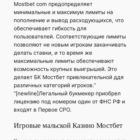
Mostbet com предопределяет
минимальные и максимум лимиты на
пополнение и вывод расходующихся, что
обеспечивает гибкость для
пользователей. Соответствующие лимиты
позволяют не новым игрокам заканчивать
делать ставки, и то время же
максимальные лимиты обеспечивают
возможность крупных выигрышей. Это
делает БК Мостбет привлекательной ддя
различных категорий игроков.”
“[newline]Легальный букмекер приобрел
лицензию под номером один от ФНС РФ и
входят в Первое СРО.
Игровые мальской Казино Мостбет