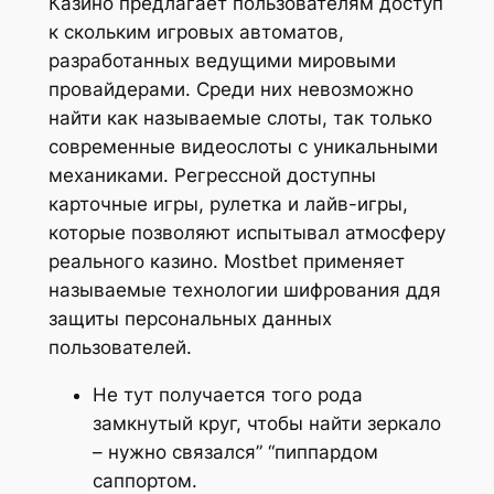
Казино предлагает пользователям доступ
к скольким игровых автоматов,
разработанных ведущими мировыми
провайдерами. Среди них невозможно
найти как называемые слоты, так только
современные видеослоты с уникальными
механиками. Регрессной доступны
карточные игры, рулетка и лайв-игры,
которые позволяют испытывал атмосферу
реального казино. Mostbet применяет
называемые технологии шифрования ддя
защиты персональных данных
пользователей.
Не тут получается того рода
замкнутый круг, чтобы найти зеркало
– нужно связался” “пиппардом
саппортом.