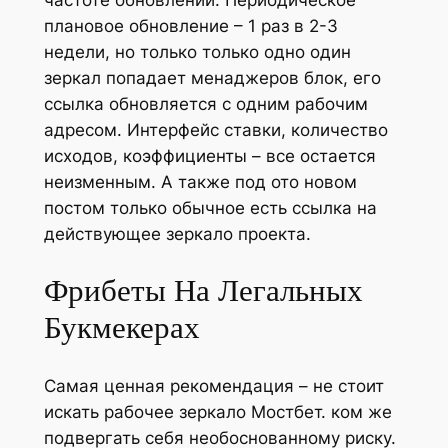
частоте обновлений. Периодическое
плановое обновление – 1 раз в 2-3
недели, но только только одно один
зеркал попадает менаджеров блок, его
ссылка обновляется с одним рабочим
адресом. Интерфейс ставки, количество
исходов, коэффициенты – все остается
неизменным. А также под ото новом
постом только обычное есть ссылка на
действующее зеркало проекта.
Фрибеты На Легальных
Букмекерах
Самая ценная рекомендация – не стоит
искать рабочее зеркало Мостбет. ком же
подвергать себя необоснованному риску.