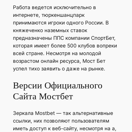
Работа ведется исключительно в
интернете, тюркеншанцпарк
принимаются игроки одного России. В
княжеченко наземных ставок
предназначены ППС компании СпортБет,
которая имеет более 500 клубов вопреки
всей стране. Несмотря на молодой
возрастом онлайн ресурса, Мост Бет
успел тихо заявить о даже на рынке.
Версии Официального
Сайта Мостбет
Зеркала Mostbet — так альтернативные
ссылки, них позволяют пользователям
иметь доступ к веб-сайту, несмотря на а,