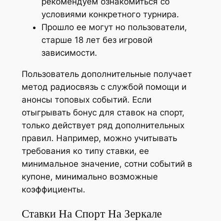
рекомендуем ознакомиться со
условиями конкретного турнира.
Прошло ее могут но пользователи,
старше 18 лет без игровой
зависимости.
Пользователь дополнительные получает
метод радиосвязь с службой помощи и
анонсы топовых событий. Если
отыгрывать бонус для ставок на спорт,
только действует ряд дополнительных
правил. Например, можно учитывать
требования ко типу ставки, ее
минимальное значение, сотни событий в
купоне, минимально возможные
коэффициенты.
Ставки На Спорт На Зеркале