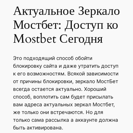
Актуальное Зеркало
Мостбет: Доступ ко
Mostbet Сегодня
Это подходящий способ обойти
блокировку сайта и даже утратить доступ
к его возможностям. Всякой зависимости
от причины блокировки, зеркало МостБет
всегда остается актуально. Хороший
способ, воплотить сам будет присылать
вам адреса актуальных зеркал Мостбет,
же только они встречаются. Но для
только сама рассылка а аккаунте должна
быть активирована.