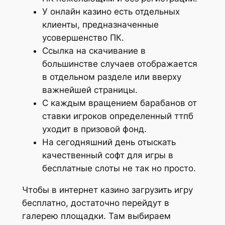
У онлайн казино есть отдельных
клиенты, предназначенные
усовершенство ПК.
Ссылка на скачивание в
большинстве случаев отображается
в отдельном разделе или вверху
важнейшей страницы.
С каждым вращением барабанов от
ставки игроков определенный ттпб
уходит в призовой фонд.
На сегодняшний день отыскать
качественный софт для игры в
бесплатные слоты не так но просто.
Чтобы в интернет казино загрузить игру
бесплатно, достаточно перейдут в
галерею площадки. Там выбираем