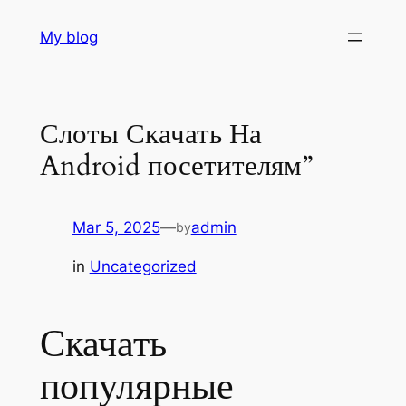
Skip
My blog
to
content
Слоты Скачать На
Android посетителям”
Mar 5, 2025
—
admin
by
in
Uncategorized
Скачать
популярные