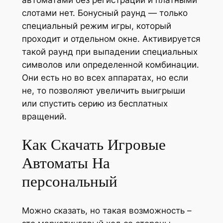
автоматами без регистрации и платными
слотами нет. Бонусный раунд — только
специальный режим игры, который
проходит и отдельном окне. Активируется
такой раунд при выпадении специальных
символов или определенной комбинации.
Они есть но во всех аппаратах, но если
не, то позволяют увеличить выигрыши
или спустить серию из бесплатных
вращений.
Как Скачать Игровые
Автоматы На
персональный
Можно сказать, но такая возможность –