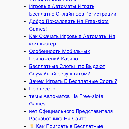
Игровые Автоматы Играть
Бесплатно Онлайн Без Регистрации
Добро Пожаловать На Free-slots
Games!
Как Скачать Игровые Автоматы На
компьютер
Особенности Мобильных
Приложений Казино
Бесплатные Слоты что Выдают
Случайный результатом?
Зачем Играть В Бесплатные Слоты?
Процессор
темы Автоматов На Free-slots
Games
нет Официального Представителя
Разработчика На Сайте
Как Поиграть в Бесплатные