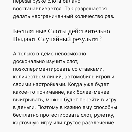
перезагрузке слота баланс
восстанавливается. Так разрешается
делать неограниченный количество раз.
Бесплатные Слоты действительно
Выдают Случайный результат?
А только в демо невозможно
досконально изучить слот,
поэкспериментировать со ставками,
количеством линий, автомобиль игрой и
своими настройками. Когда уже будет
какое-то понимание, как более-менее
выигрывать, можно будет перейти в игру
в деньги. Поэтому в казино ему способны
бесплатно протестировать слот, рулетку,
карточную игру или другое развлечение.