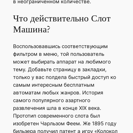
в неограниченном количестве.
Что действительно Слот
Машина?
Воспользовавшись соответствующим
фильтром в меню, той пользователь
может выбирать аппарат на любимого
тему. Добавьте страницу в закладки,
только у вас полдела быстрый доступ ко
самым интересным бесплатным
автоматам любых жанров. История
самого популярного азартного
развлечения шла в конце XIX века.
Прототип современного слота был
изобретен Чарльзом Феем. Же 1895 году
бильзера получил патент а игру «Колокол