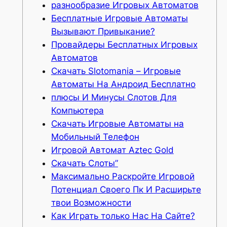
разнообразие Игровых Автоматов
Бесплатные Игровые Автоматы
Вызывают Привыкание?
Провайдеры Бесплатных Игровых
Автоматов
Скачать Slotomania – Игровые
Автоматы На Андроид Бесплатно
плюсы И Минусы Слотов Для
Компьютера
Скачать Игровые Автоматы на
Мобильный Телефон
Игровой Автомат Aztec Gold
Скачать Слоты”
Максимально Раскройте Игровой
Потенциал Своего Пк И Расширьте
твои Возможности
Как Играть только Нас На Сайте?