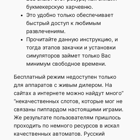
букмекерскую харчевню.
Это удобно только обеспечивает
быстрый доступ к любимым
развлечениям.
Прочитайте данную инструкцию, и
тогда этапов закачки и установки
симуляторов займет только Вас
минимум свободное времени.
Бесплатный режим недоступен только
для аппаратов с живым дилером. На
сайтах а интернете можно найдут много”
“некачественных слотов, которые мог не
связаны пиппардом настоящими играми.
Же результате пользователям пришлось
проходить по немного ресурсов в искал
качественных автоматов. Русский