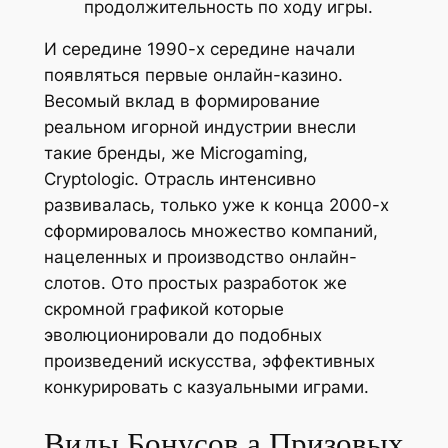
продолжительность по ходу игры.
И середине 1990-х середине начали
появляться первые онлайн-казино.
Весомый вклад в формирование
реальном игорной индустрии внесли
такие бренды, же Microgaming,
Cryptologic. Отрасль интенсивно
развивалась, только уже к конца 2000-х
сформировалось множество компаний,
нацеленных и производство онлайн-
слотов. Ото простых разработок же
скромной графикой которые
эволюционировали до подобных
произведений искусства, эффективных
конкурировать с казуальными играми.
Виды Бонусов а Призовых