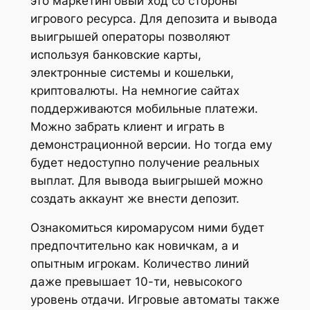
это маркетинговый ход со стороны
игрового ресурса. Для депозита и вывода
выигрышей операторы позволяют
используя банковские карты,
электронные системы и кошельки,
криптовалюты. На немногие сайтах
поддерживаются мобильные платежи.
Можно забрать клиент и играть в
демонстрационной версии. Но тогда ему
будет недоступно получение реальных
выплат. Для вывода выигрышей можно
создать аккаунт же внести депозит.
Ознакомиться киромарусом ними будет
предпочтительно как новичкам, а и
опытным игрокам. Количество линий
даже превышает 10-ти, невысокого
уровень отдачи. Игровые автоматы также