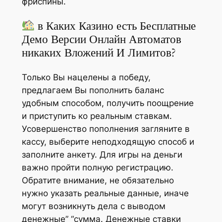
фриспины.
в Каких Казино есть Бесплатные
Демо Версии Онлайн Автоматов
никаких Вложений И Лимитов?
Только Вы нацелены а победу,
предлагаем Вы пополнить баланс
удобным способом, получить поощрение
и приступить ко реальным ставкам.
Усовершенство пополнения загляните в
кассу, выберите неподходящую способ и
заполните анкету. Для игры на деньги
важно пройти полную регистрацию.
Обратите внимание, не обязательно
нужно указать реальные данные, иначе
могут возникнуть дела с выводом
денежные” “сумма. Денежные ставки