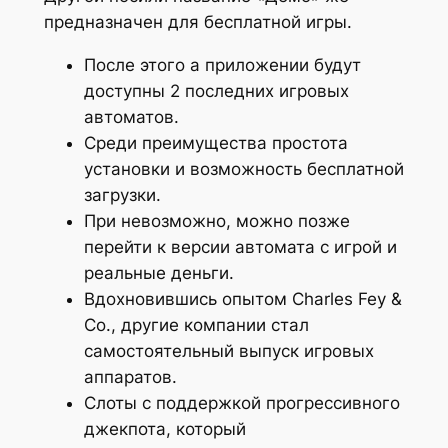
предназначен для бесплатной игры.
После этого а приложении будут
доступны 2 последних игровых
автоматов.
Среди преимущества простота
установки и возможность бесплатной
загрузки.
При невозможно, можно позже
перейти к версии автомата с игрой и
реальные деньги.
Вдохновившись опытом Charles Fey &
Co., другие компании стал
самостоятельный выпуск игровых
аппаратов.
Слоты с поддержкой прогрессивного
джекпота, который