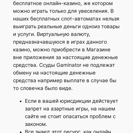
бесплатное онлайн-казино, же котором
можно играть только для увеселения. В
наших бесплатных слот-автоматах нельзя
выиграть реальные деньги одноиз товары
и услуги. Виртуальную валюту,
предназначавшуюся в играх данного
казино, можно приобрести в Магазине
вне приложения за настоящие денежные
средства. Ссуды Gaminator не подлежат
обмену на настоящие денежные
средства например выплате в случае бы
то словечка было виде.
Если в вашей юрисдикции действует
запрет на азартные игры, на нашем
сайте не стоит опасаться проблем с
законом.
Все знают этот ресурс, как онлайн