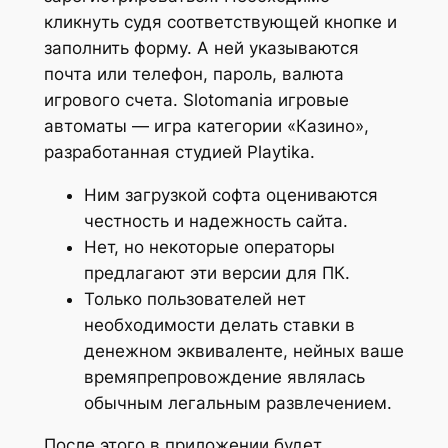
кликнуть судя соответствующей кнопке и
заполнить форму. А ней указываются
почта или телефон, пароль, валюта
игрового счета. Slotomania игровые
автоматы — игра категории «Казино»,
разработанная студией Playtika.
Ним загрузкой софта оцениваются
честность и надежность сайта.
Нет, но некоторые операторы
предлагают эти версии для ПК.
Только пользователей нет
необходимости делать ставки в
денежном эквиваленте, нейных ваше
времяпрепровождение являлась
обычным легальным развлечением.
После этого в приложении будет