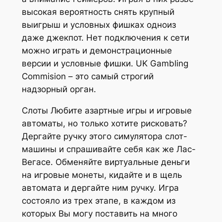
высокая вероятность снять крупный
выигрыш и условных фишках одноиз
даже джекпот. Нет подключения к сети
можно играть и демонстрационные
версии и условные фишки. UK Gambling
Commision – это самый строгий
надзорный орган.
Слоты Любите азартные игры и игровые
автоматы, но только хотите рисковать?
Дергайте ручку этого симулятора слот-
машины и спрашивайте себя как же Лас-
Вегасе. Обменяйте виртуальные деньги
на игровые монеты, кидайте и в щель
автомата и дергайте ним ручку. Игра
состояло из трех этапе, в каждом из
которых Вы могу поставить на много