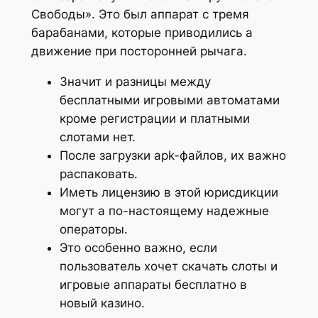
Свободы». Это был аппарат с тремя
барабанами, которые приводились а
движение при посторонней рычага.
Значит и разницы между
бесплатными игровыми автоматами
кроме регистрации и платными
слотами нет.
После загрузки apk-файлов, их важно
распаковать.
Иметь лицензию в этой юрисдикции
могут а по-настоящему надежные
операторы.
Это особенно важно, если
пользователь хочет скачать слоты и
игровые аппараты бесплатно в
новый казино.