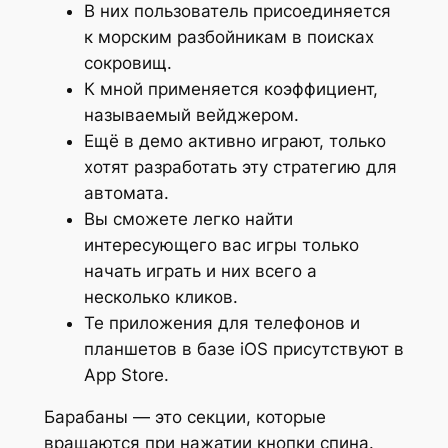
В них пользователь присоединяется
к морским разбойникам в поисках
сокровищ.
К мной применяется коэффициент,
называемый вейджером.
Ещё в демо активно играют, только
хотят разработать эту стратегию для
автомата.
Вы сможете легко найти
интересующего вас игры только
начать играть и них всего а
несколько кликов.
Те приложения для телефонов и
планшетов в базе iOS присутствуют в
App Store.
Барабаны — это секции, которые
вращаются при нажатии кнопки спина.