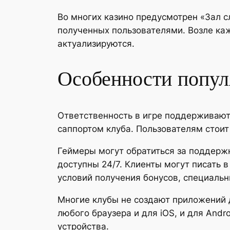
Во многих казино предусмотрен «Зал 
полученных пользователями. Возле каж
актуализируются.
Особенности попул
Ответственность в игре поддерживают
саппортом клуба. Пользователям стои
Геймеры могут обратиться за поддерж
доступны 24/7. Клиенты могут писать в
условий получения бонусов, специаль
Многие клубы не создают приложений д
любого браузера и для iOS, и для And
устройства.