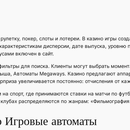
улетку, покер, слоты и лотереи. В казино игры со
арактеристикам дисперсии, дате выпуска, уровню п
усами включен в сайт.
 фильтры для поиска. Клиенты могут выбрать момент
рыша, Автоматы Megaways. Казино предлагают аппа
приза увеличивается постоянно: отчисления от каж
 на спорт, где принимаются ставки на матчи по футбо
клубах распределяются по жанрам: «Фильмография»
о Игровые автоматы