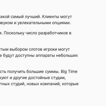
 какой самый лучший. Клиенты могут
 звуком и увлекательными опциями.
м. Поскольку число разработчиков в
атым выбором слотов игроки могут
кже будут доступны аппараты небольших
ть получить большие суммы. Big Time
уют и другие достойные студии,
стных студий, новых компаний, которые