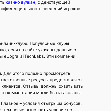
ать
казино вулкан
, с действующей
онфиденциальность сведений игроков.
 онлайн-клубе. Популярные клубы
но, если на сайте указаны данные о
ы eCogra и iTechLabs. Эти компании
. Для этого полезно просмотреть
 Ответственные ресурсы предоставляют
 клиентов. Отзывы должны охватывать
 то комментарии могли быть заказаны.
 Главное – условия отыгрыша бонусов.
, тем легче выполнить условие по