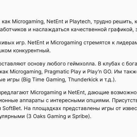
как Microgaming, NetEnt и Playtech, трудно решить,
зработчиков и наслаждаться качественной графикой,
живых игр. NetEnt и Microgaming стремятся к лидера
шком конкурентный.
ставляют основу любого геймхолла. В клубах с бог
как Microgaming, Pragmatic Play и Play’n GO. Им та
игры (Big Time Gaming, Thunderkick и т.д.).
редлагают Microgaming и NetEnt, дающие возможнос
ионные аппараты с интересными опциями. Присутств
 и SoftBet. На площадках представлены игры от изве
лярными (3 Oaks Gaming и Spribe).