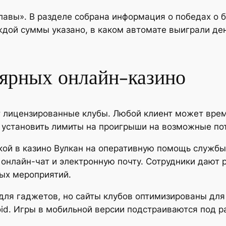
славы». В разделе собрана информация о победах о
дой суммы указано, в каком автомате выиграли ден
ярных онлайн-казино
 лицензированные клубы. Любой клиент может време
т установить лимиты на проигрыши на возможные по
кой в казино Вулкан на оперативную помощь служб
 онлайн-чат и электронную почту. Сотрудники дают 
ных мероприятий.
ля гаджетов, но сайты клубов оптимизированы для 
roid. Игры в мобильной версии подстраиваются под 