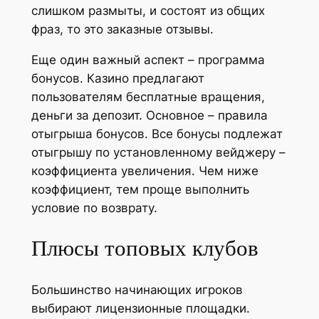
слишком размыты, и состоят из общих
фраз, то это заказные отзывы.
Еще один важный аспект – программа
бонусов. Казино предлагают
пользователям бесплатные вращения,
деньги за депозит. Основное – правила
отыгрыша бонусов. Все бонусы подлежат
отыгрышу по установленному вейджеру –
коэффициента увеличения. Чем ниже
коэффициент, тем проще выполнить
условие по возврату.
Плюсы топовых клубов
Большинство начинающих игроков
выбирают лицензионные площадки.