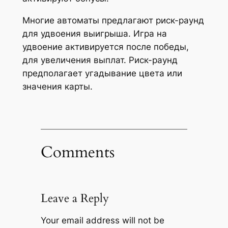
Многие автоматы предлагают риск-раунд
для удвоения выигрыша. Игра на
удвоение активируется после победы,
для увеличения выплат. Риск-раунд
предполагает угадывание цвета или
значения карты.
Comments
Leave a Reply
Your email address will not be