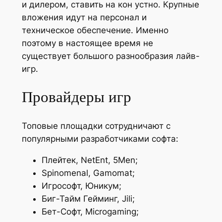
и дилером, ставить на кон устно. Крупные
вложения идут на персонал и
техническое обеспечение. Именно
поэтому в настоящее время не
существует большого разнообразия лайв-
игр.
Провайдеры игр
Топовые площадки сотрудничают с
популярными разработчиками софта:
Плейтек, NetEnt, 5Men;
Spinomenal, Gamomat;
Игрософт, Юникум;
Биг-Тайм Гейминг, Jili;
Бет-Софт, Microgaming;