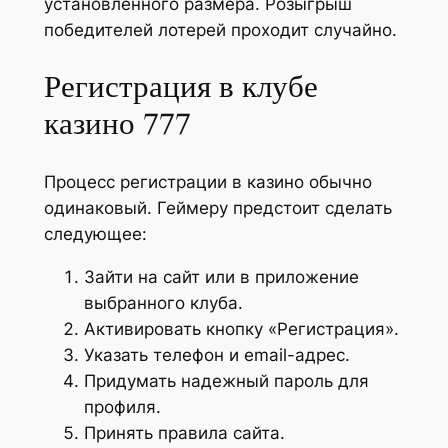
установленного размера. Розыгрыш
победителей лотерей проходит случайно.
Регистрация в клубе
казино 777
Процесс регистрации в казино обычно
одинаковый. Геймеру предстоит сделать
следующее:
Зайти на сайт или в приложение
выбранного клуба.
Активировать кнопку «Регистрация».
Указать телефон и email-адрес.
Придумать надежный пароль для
профиля.
Принять правила сайта.