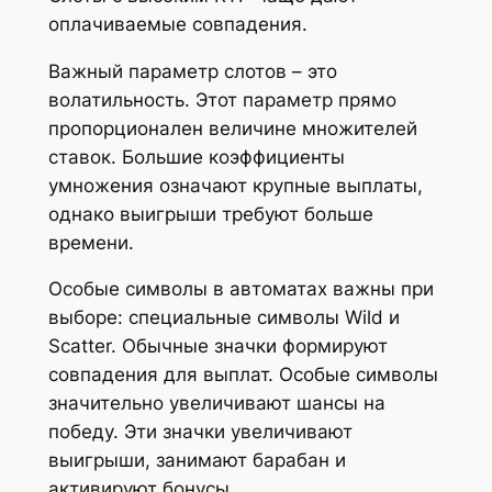
оплачиваемые совпадения.
Важный параметр слотов – это
волатильность. Этот параметр прямо
пропорционален величине множителей
ставок. Большие коэффициенты
умножения означают крупные выплаты,
однако выигрыши требуют больше
времени.
Особые символы в автоматах важны при
выборе: специальные символы Wild и
Scatter. Обычные значки формируют
совпадения для выплат. Особые символы
значительно увеличивают шансы на
победу. Эти значки увеличивают
выигрыши, занимают барабан и
активируют бонусы.