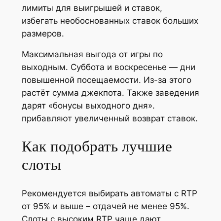
лимиты для выигрышей и ставок,
избегать необоснованных ставок больших
размеров.
Максимальная выгода от игры по
выходным. Суббота и воскресенье — дни
повышенной посещаемости. Из-за этого
растёт сумма джекпота. Также заведения
дарят «бонусы выходного дня».
прибавляют увеличенный возврат ставок.
Как подобрать лучшие
слоты
Рекомендуется выбирать автоматы с RTP
от 95% и выше – отдачей не менее 95%.
Слоты с высоким RTP чаще дают