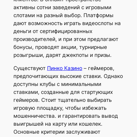
активны сотни заведений с игровыми
слотами на разный выбор. Платформы
дают возможность играть видеослоты на
деньги от сертифицированных
производителей, и при этом предлагают
бонусы, проводят акции, турнирные
розыгрыши, дарят джекпоты и призы.
Существуют
Пинко Казино
– геймеров,
предпочитающих высокие ставки. Однако
доступны клубы с минимальными
ставками, созданные для стартующих
геймеров. Стоит тщательно выбирать
игровую площадку, чтобы избежать
мошенничества. и гарантировать вывод
выигрышей на карту или кошелек.
Основные критерии заслуживают