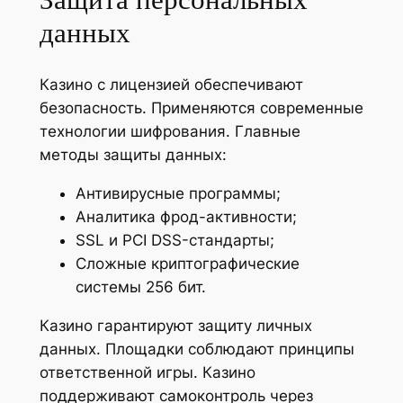
данных
Казино с лицензией обеспечивают
безопасность. Применяются современные
технологии шифрования. Главные
методы защиты данных:
Антивирусные программы;
Аналитика фрод-активности;
SSL и PCI DSS-стандарты;
Сложные криптографические
системы 256 бит.
Казино гарантируют защиту личных
данных. Площадки соблюдают принципы
ответственной игры. Казино
поддерживают самоконтроль через