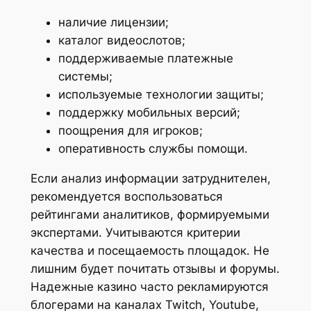
наличие лицензии;
каталог видеослотов;
поддерживаемые платежные
системы;
используемые технологии защиты;
поддержку мобильных версий;
поощрения для игроков;
оперативность службы помощи.
Если анализ информации затруднителен,
рекомендуется воспользоваться
рейтингами аналитиков, формируемыми
экспертами. Учитываются критерии
качества и посещаемость площадок. Не
лишним будет почитать отзывы и форумы.
Надежные казино часто рекламируются
блогерами на каналах Twitch, Youtube,