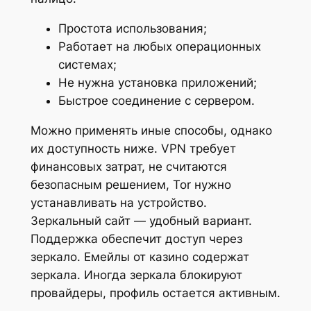
Простота использования;
Работает на любых операционных
системах;
Не нужна установка приложений;
Быстрое соединение с сервером.
Можно применять иные способы, однако
их доступность ниже. VPN требует
финансовых затрат, не считаются
безопасным решением, Tor нужно
устанавливать на устройство.
Зеркальный сайт — удобный вариант.
Поддержка обеспечит доступ через
зеркало. Емейлы от казино содержат
зеркала. Иногда зеркала блокируют
провайдеры, профиль остается активным.