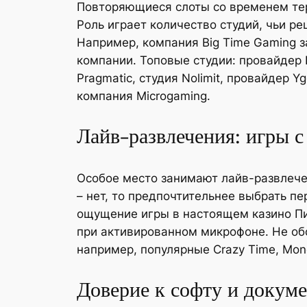
Повторяющиеся слоты со временем тер
Роль играет количество студий, чьи 
Например, компания Big Time Gaming 
компании. Топовые студии: провайдер E
Pragmatic, студия Nolimit, провайдер Y
компания Microgaming.
Лайв-развлечения: игры 
Особое место занимают лайв-развлечен
– нет, то предпочтительнее выбрать п
ощущение игры в настоящем казино Пин
при активированном микрофоне. Не обо
например, популярные Crazy Time, Monop
Доверие к софту и докум