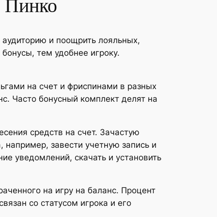
о Пинко
ь аудиторию и поощрить лояльных,
 бонусы, тем удобнее игроку.
ньгами на счет и фриспинами в разных
нс. Часто бонусный комплект делят на
есения средств на счет. Зачастую
 например, завести учетную запись и
ние уведомлений, скачать и установить
аченного на игру на баланс. Процент
связан со статусом игрока и его