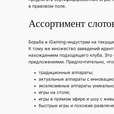
в правовом поле.
Ассортимент слото
Борьба в iGaming-индустрии на текущи
К тому же множество заведений иденти
нахождением подходящего клуба. Это о
предложениями. Предпочтительно, что
традиционные аппараты;
актуальные аппараты с инноваци
эксклюзивные аппараты уникально
игры на столе;
игры в прямом эфире и шоу с жив
быстрые игры и похожие развлече