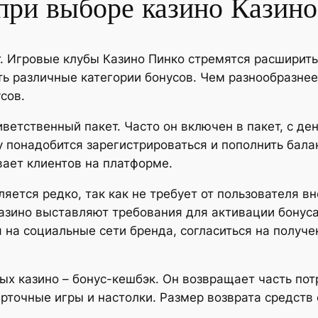
при выборе казино Казин
т. Игровые клубы Казино Пинко стремятся расширит
ть различные категории бонусов. Чем разнообразнее
сов.
етственный пакет. Часто он включен в пакет, с де
ку понадобится зарегистрироваться и пополнить бала
вает клиентов на платформе.
яется редко, так как не требует от пользователя вн
зино выставляют требования для активации бонуса,
 на социальные сети бренда, согласиться на получе
х казино – бонус-кешбэк. Он возвращает часть потр
карточные игры и настолки. Размер возврата средств 