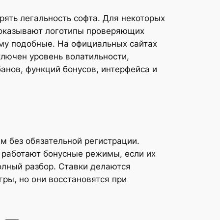
рять легальность софта. Для некоторых
 показывают логотипы проверяющих
ому подобные. На официальных сайтах
лючен уровень волатильности,
банов, функций бонусов, интерфейса и
м без обязательной регистрации.
к работают бонусные режимы, если их
олный разбор. Ставки делаются
ры, но они восстановятся при