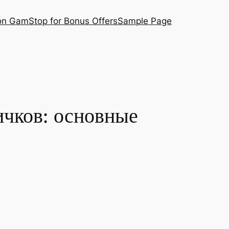
on GamStop for Bonus Offers
Sample Page
ичков: основные