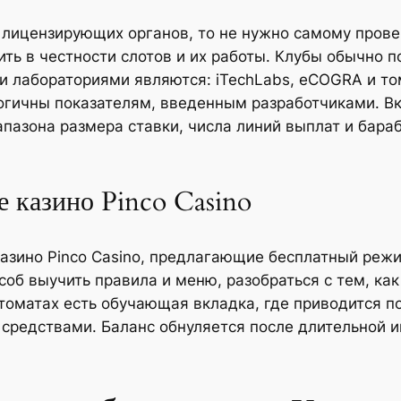
из лицензирующих органов, то не нужно самому прове
ить в честности слотов и их работы. Клубы обычно
ми лабораториями являются: iTechLabs, eCOGRA и т
огичны показателям, введенным разработчиками. Вк
апазона размера ставки, числа линий выплат и бара
е казино Pinco Casino
зино Pinco Casino, предлагающие бесплатный режи
об выучить правила и меню, разобраться с тем, ка
томатах есть обучающая вкладка, где приводится п
редствами. Баланс обнуляется после длительной иг