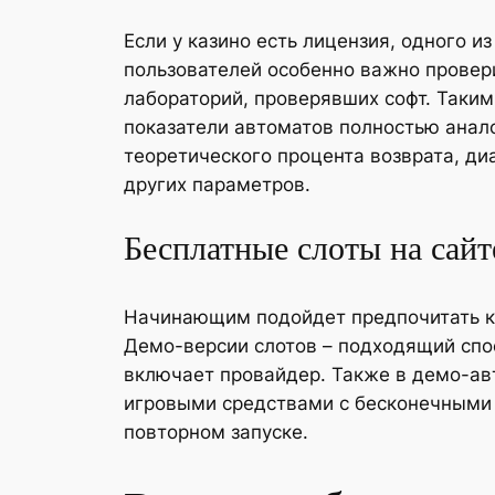
Если у казино есть лицензия, одного 
пользователей особенно важно провер
лабораторий, проверявших софт. Таки
показатели автоматов полностью анал
теоретического процента возврата, ди
других параметров.
Бесплатные слоты на сайт
Начинающим подойдет предпочитать ка
Демо-версии слотов – подходящий спос
включает провайдер. Также в демо-ав
игровыми средствами с бесконечными с
повторном запуске.