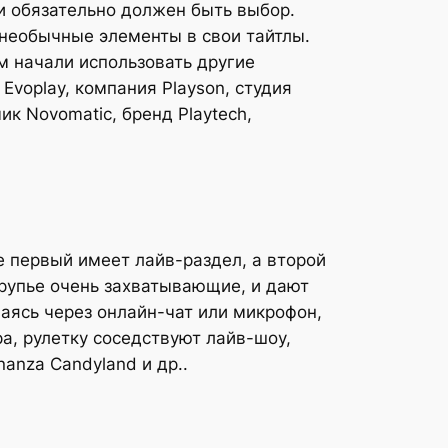
и обязательно должен быть выбор.
 необычные элементы в свои тайтлы.
м начали использовать другие
Evoplay, компания Playson, студия
ик Novomatic, бренд Playtech,
е первый имеет лайв-раздел, а второй
крупье очень захватывающие, и дают
аясь через онлайн-чат или микрофон,
а, рулетку соседствуют лайв-шоу,
nanza Candyland и др..