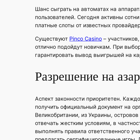
Шанс сыграть на автоматах на аппарат
пользователей. Сегодня активны сотни
платные слоты от известных провайдер
Существуют
Pinco Casino
– участников,
отлично подойдут новичкам. При выбор
гарантировать вывод выигрышей на кар
Разрешение на азар
Аспект законности приоритетен. Кажд
получить официальный документ на ор
Великобритании, из Украины, островов 
отвечать жестким условиям, в частнос
выполнять правила ответственного уча
предлагать сертифицированные игры. 