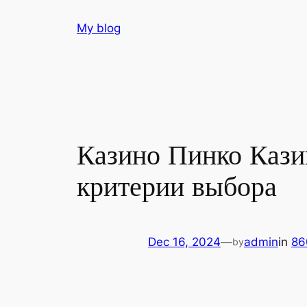
Skip
My blog
to
content
Казино Пинко Кази
критерии выбора
Dec 16, 2024
—
admin
in
86
by