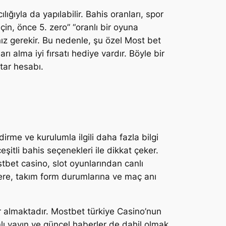
ğıyla da yapılabilir. Bahis oranları, spor
çin, önce 5. zero” “oranlı bir oyuna
nız gerekir. Bu nedenle, şu özel Most bet
ı alma iyi fırsatı hediye vardır. Böyle bir
tar hesabı.
rme ve kurulumla ilgili daha fazla bilgi
eşitli bahis seçenekleri ile dikkat çeker.
stbet casino, slot oyunlarından canlı
klere, takım form durumlarına ve maç anı
r almaktadır. Mostbet türkiye Casino’nun
anlı yayın ve güncel haberler de dahil olmak