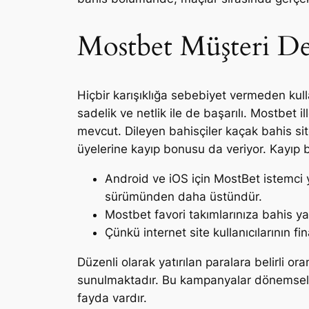
Mostbet Müşteri De
Hiçbir karışıklığa sebebiyet vermeden kulla
sadelik ve netlik ile de başarılı. Mostbet
mevcut. Dileyen bahisçiler kaçak bahis sit
üyelerine kayıp bonusu da veriyor. Kayıp bo
Android ve iOS için MostBet istemci ya
sürümünden daha üstündür.
Mostbet favori takımlarınıza bahis y
Çünkü internet site kullanıcılarının
Düzenli olarak yatırılan paralara belirli o
sunulmaktadır. Bu kampanyalar dönemsel ol
fayda vardır.