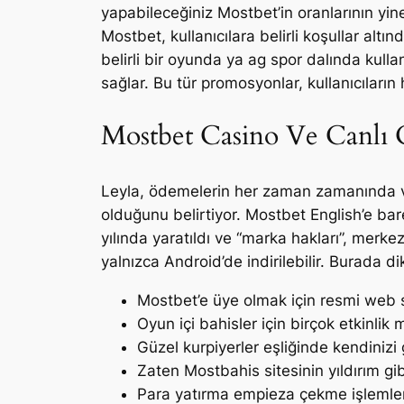
yapabileceğiniz Mostbet’in oranlarının yin
Mostbet, kullanıcılara belirli koşullar alt
belirli bir oyunda ya ag spor dalında ku
sağlar. Bu tür promosyonlar, kullanıcıları
Mostbet Casino Ve Canlı 
Leyla, ödemelerin her zaman zamanında ve
olduğunu belirtiyor. Mostbet English’e ba
yılında yaratıldı ve “marka hakları”, merke
yalnızca Android’de indirilebilir. Burada d
Mostbet’e üye olmak için resmi web s
Oyun içi bahisler için birçok etkinlik 
Güzel kurpiyerler eşliğinde kendiniz
Zaten Mostbahis sitesinin yıldırım gi
Para yatırma empieza çekme işlemleri