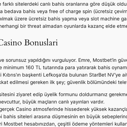
e farklı sitelerdeki canlı bahis oranlarına göre düşük o
ında bedava bahis veya free of charge spin (ücretsiz çevir
llanılmak üzere ücretsiz bahis yapma veya slot machine 
n herhangi bir threat almadan oyunlarda kazanç elde etme
Casino Bonuslari
 sorunsuz yapıldığını vurguluyor. Emre, Mostbet’in güv
re minimum 160 TL tutarında para yatırarak bahis oynama
zi Kıbrıs’ın başkenti Lefkoşa’da bulunan StarBet NV’ye ait
ikkat edilmesi gereken ilk şey; güvenlik bölümündeki tele
itesini ziyaret edip üyelik formunu doldurmanız gerekme
mevcuttur, büyük maçların canlı yayınları vardır.
i gerçek Casino atmosferinde hissederek yüksek kazançlar
bi bahis siteleri arasına düşmesinin en büyük sebeplerin
 Mostbet hesabınızdan, çeşitli ödeme yöntemleri kullanıl