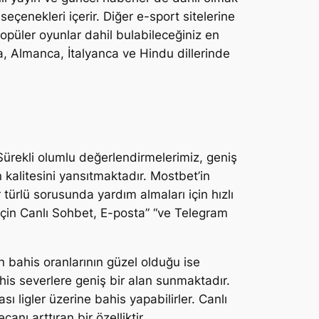
seçenekleri içerir. Diğer e-sport sitelerine
opüler oyunlar dahil bulabileceğiniz en
a, Almanca, İtalyanca ve Hindu dillerinde
 Sürekli olumlu değerlendirmelerimiz, geniş
 kalitesini yansıtmaktadır. Mostbet’in
 türlü sorusunda yardım almaları için hızlı
k için Canlı Sohbet, E-posta” “ve Telegram
n bahis oranlarının güzel olduğu ise
his severlere geniş bir alan sunmaktadır.
ı ligler üzerine bahis yapabilirler. Canlı
ı arttıran bir özelliktir.