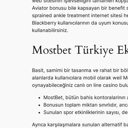
web sitesinin işlevselliğini tamamen kopya
Aviator bonusu bile kapsayan bir benefit 
sprained ankle treatment internet sitesi 
Blackberry kullanıcılarının da uyum konusu
kullanabilirsiniz.
Mostbet Türkiye Ek
Basit, samimi bir tasarıma ve rahat bir bö
alanlarda kullanıcılara mobil olarak weil M
oynayabileceğiniz canlı on line casino bu
MostBet, bütün bahis kontoralarinın a
Bonusun toplam miktarı sınırlıdır, an
Sunulan spor etkinliklerinin sayısı, den
Ayrıca karşılaşmalara sunulan alternatif b