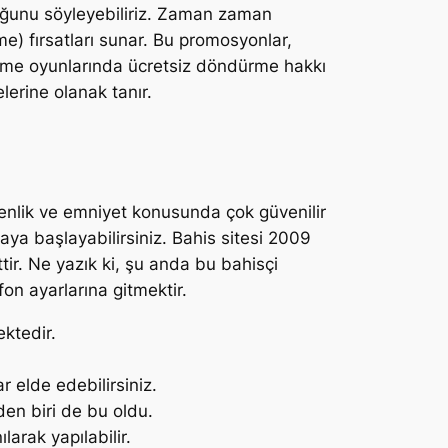
lduğunu söyleyebiliriz. Zaman zaman
me) fırsatları sunar. Bu promosyonlar,
game oyunlarında ücretsiz döndürme hakkı
lerine olanak tanır.
enlik ve emniyet konusunda çok güvenilir
ya başlayabilirsiniz. Bahis sitesi 2009
tir. Ne yazık ki, şu anda bu bahisçi
fon ayarlarına gitmektir.
ktedir.
 elde edebilirsiniz.
den biri de bu oldu.
arak yapılabilir.