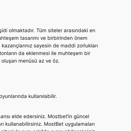
idi olmaktadır. Tüm siteler arasındaki en
 Muhteşem tasarımı ve birbirinden önem
l kazançlarınız sayesin de maddi zorlukları
tonların da eklenmesi ile muhteşem bir
en oluşan menüsü az ve öz.
nlarında kullanılabilir.
nsı elde edersiniz. Mostbet’in güncel
rı kullanabilirsiniz. MostBet uygulamaları