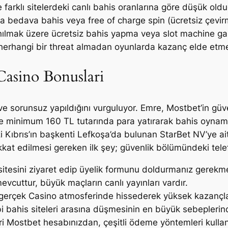
e farklı sitelerdeki canlı bahis oranlarına göre düşük o
ında bedava bahis veya free of charge spin (ücretsiz çevir
llanılmak üzere ücretsiz bahis yapma veya slot machine 
n herhangi bir threat almadan oyunlarda kazanç elde etme
Casino Bonuslari
 sorunsuz yapıldığını vurguluyor. Emre, Mostbet’in güv
re minimum 160 TL tutarında para yatırarak bahis oynama
zi Kıbrıs’ın başkenti Lefkoşa’da bulunan StarBet NV’ye ait
ikkat edilmesi gereken ilk şey; güvenlik bölümündeki tele
itesini ziyaret edip üyelik formunu doldurmanız gerekme
mevcuttur, büyük maçların canlı yayınları vardır.
i gerçek Casino atmosferinde hissederek yüksek kazançlar
bi bahis siteleri arasına düşmesinin en büyük sebeplerin
 Mostbet hesabınızdan, çeşitli ödeme yöntemleri kullanıl