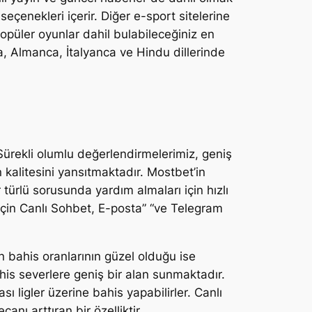
seçenekleri içerir. Diğer e-sport sitelerine
opüler oyunlar dahil bulabileceğiniz en
a, Almanca, İtalyanca ve Hindu dillerinde
 Sürekli olumlu değerlendirmelerimiz, geniş
 kalitesini yansıtmaktadır. Mostbet’in
 türlü sorusunda yardım almaları için hızlı
k için Canlı Sohbet, E-posta” “ve Telegram
n bahis oranlarının güzel olduğu ise
his severlere geniş bir alan sunmaktadır.
ı ligler üzerine bahis yapabilirler. Canlı
ı arttıran bir özelliktir.