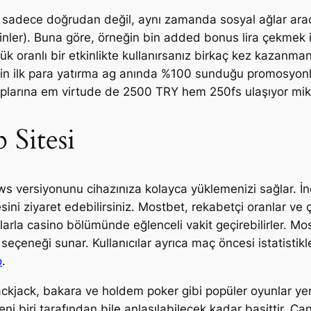
 sadece doğrudan değil, aynı zamanda sosyal ağlar aracılı
espinler). Buna göre, örneğin bin added bonus lira çekmek i
k oranlı bir etkinlikte kullanırsanız birkaç kez kazanma
 için ilk para yatırma ag anında %100 sunduğu promosyonlar
plarına em virtude de 2500 TRY hem 250fs ulaşıyor mik
Sitesi
 versiyonunu cihazınıza kolayca yüklemenizi sağlar. İndi
ini ziyaret edebilirsiniz. Mostbet, rekabetçi oranlar ve ç
larla casino bölümünde eğlenceli vakit geçirebilirler. Mo
n seçeneği sunar. Kullanıcılar ayrıca maç öncesi istatisti
o
.
ckjack, bakara ve holdem poker gibi popüler oyunlar ye
eni biri tarafından bile anlaşılabilecek kadar basittir. C