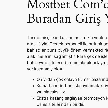
Mostbet Com’d
Buradan Giriş 
Türk bahisçilerin kullanmasına izin verile
aracılığıyla. Destek personeli ile hızlı bi
bahisçiler buns büyük önem vermektedirler
alabilmelerini sağlamıştır. Para çekme işleml
bahis web sitelerinden biri olarak ortaya ç
yer kazanmış oldu.
On yıldan çok onlayn kumar pazarında
Kumarhanede bonusla oynamak istiyors
yatırılacaksınız.
Ekstra kazanç sağlayan promosyon kodl
bahis sitelerinden biridir.