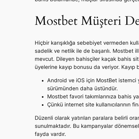
Mostbet Müşteri De
Hiçbir karışıklığa sebebiyet vermeden kulla
sadelik ve netlik ile de başarılı. Mostbet
mevcut. Dileyen bahisçiler kaçak bahis sit
üyelerine kayıp bonusu da veriyor. Kayıp bo
Android ve iOS için MostBet istemci ya
sürümünden daha üstündür.
Mostbet favori takımlarınıza bahis y
Çünkü internet site kullanıcılarının
Düzenli olarak yatırılan paralara belirli o
sunulmaktadır. Bu kampanyalar dönemsel ol
fayda vardır.