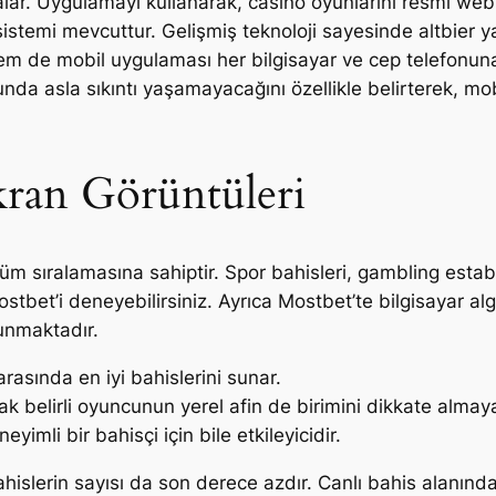
lar. Uygulamayı kullanarak, casino oyunlarını resmi web 
sistemi mevcuttur. Gelişmiş teknoloji sayesinde altbier 
hem de mobil uygulaması her bilgisayar ve cep telefonuna
nda asla sıkıntı yaşamayacağını özellikle belirterek, mob
ran Görüntüleri
lüm sıralamasına sahiptir. Spor bahisleri, gambling esta
ostbet’i deneyebilirsiniz. Ayrıca Mostbet’te bilgisayar al
lunmaktadır.
rasında en iyi bahislerini sunar.
cak belirli oyuncunun yerel afin de birimini dikkate almay
eyimli bir bahisçi için bile etkileyicidir.
ahislerin sayısı da son derece azdır. Canlı bahis alanın