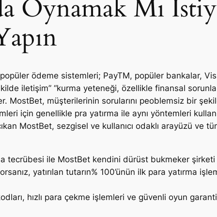
a Oynamak Mı Istiy
Yapın
n popüler ödeme sistemleri; PayTM, popüler bankalar, Vis
r şekilde iletişim” “kurma yeteneği, özellikle finansal so
. MostBet, müşterilerinin sorularını peoblemsiz bir şek
eri için genellikle pra yatırma ile aynı yöntemleri kullanır
ıkan MostBet, sezgisel ve kullanıcı odaklı arayüzü ve tüm c
 tecrübesi ile MostBet kendini dürüst bukmeker şirketi g
anız, yatırılan tutarın% 100’ünün ilk para yatırma işle
arı, hızlı para çekme işlemleri ve güvenli oyun garantis