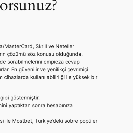
orsunuz?
a/MasterCard, Skrill ve Neteller
runların çözümü söz konusu olduğunda,
ilde sorabilmelerini empieza cevap
lar. En güvenilir ve yenilikçi çevrimiçi
ihazlarda kullanılabilirliği ile yüksek bir
ibi göstermiştir.
mini yaptıktan sonra hesabınıza
i ile Mostbet, Türkiye’deki sobre popüler