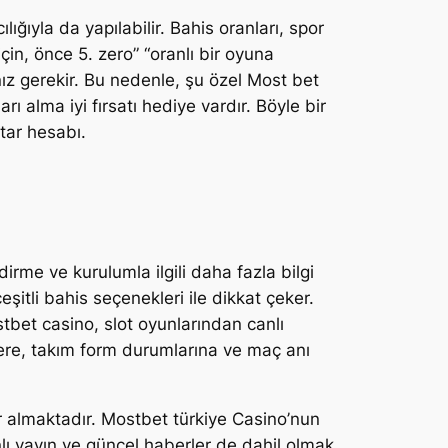
ğıyla da yapılabilir. Bahis oranları, spor
çin, önce 5. zero” “oranlı bir oyuna
nız gerekir. Bu nedenle, şu özel Most bet
ı alma iyi fırsatı hediye vardır. Böyle bir
tar hesabı.
rme ve kurulumla ilgili daha fazla bilgi
eşitli bahis seçenekleri ile dikkat çeker.
stbet casino, slot oyunlarından canlı
klere, takım form durumlarına ve maç anı
r almaktadır. Mostbet türkiye Casino’nun
anlı yayın ve güncel haberler de dahil olmak