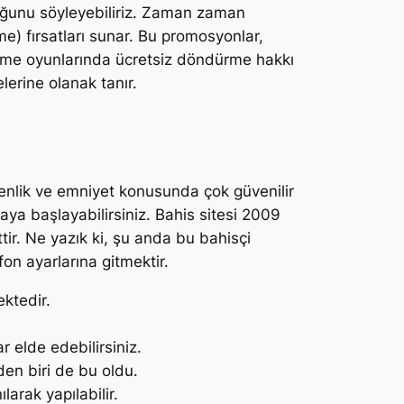
lduğunu söyleyebiliriz. Zaman zaman
me) fırsatları sunar. Bu promosyonlar,
game oyunlarında ücretsiz döndürme hakkı
lerine olanak tanır.
enlik ve emniyet konusunda çok güvenilir
ya başlayabilirsiniz. Bahis sitesi 2009
tir. Ne yazık ki, şu anda bu bahisçi
fon ayarlarına gitmektir.
ktedir.
 elde edebilirsiniz.
den biri de bu oldu.
arak yapılabilir.