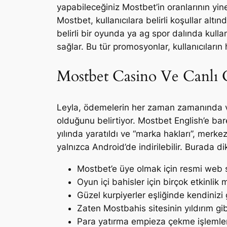
yapabileceğiniz Mostbet’in oranlarının yin
Mostbet, kullanıcılara belirli koşullar alt
belirli bir oyunda ya ag spor dalında ku
sağlar. Bu tür promosyonlar, kullanıcıları
Mostbet Casino Ve Canlı 
Leyla, ödemelerin her zaman zamanında ve
olduğunu belirtiyor. Mostbet English’e ba
yılında yaratıldı ve “marka hakları”, merke
yalnızca Android’de indirilebilir. Burada d
Mostbet’e üye olmak için resmi web s
Oyun içi bahisler için birçok etkinlik 
Güzel kurpiyerler eşliğinde kendiniz
Zaten Mostbahis sitesinin yıldırım gi
Para yatırma empieza çekme işlemleri