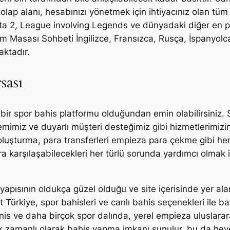
olap alanı, hesabınızı yönetmek için ihtiyacınız olan tüm 
ota 2, League involving Legends ve dünyadaki diğer en p
ım Masası Sohbeti İngilizce, Fransızca, Rusça, İspanyolc
aktadır.
sası
 bir spor bahis platformu olduğundan emin olabilirsiniz.
mimiz ve duyarlı müşteri desteğimiz gibi hizmetlerimizin
 oluşturma, para transferleri empieza para çekme gibi her
ılara karşılaşabilecekleri her türlü sorunda yardımcı olma
yapısının oldukça güzel olduğu ve site içerisinde yer ala
ürkiye, spor bahisleri ve canlı bahis seçenekleri ile ba
enis ve daha birçok spor dalında, yerel empieza uluslararas
zamanlı olarak bahis yapma imkanı sunulur, bu da heyecan