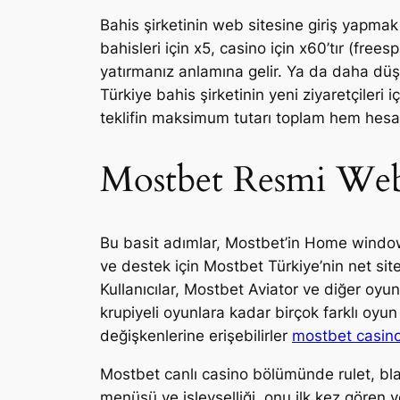
Bahis şirketinin web sitesine giriş yapmak
bahisleri için x5, casino için x60’tır (fre
yatırmanız anlamına gelir. Ya da daha düşü
Türkiye bahis şirketinin yeni ziyaretçileri
teklifin maksimum tutarı toplam hem hesa
Mostbet Resmi Web 
Bu basit adımlar, Mostbet’in Home windows
ve destek için Mostbet Türkiye’nin net sites
Kullanıcılar, Mostbet Aviator ve diğer oyun
krupiyeli oyunlara kadar birçok farklı oyu
değişkenlerine erişebilirler
mostbet casin
Mostbet canlı casino bölümünde rulet, bla
menüsü ve işlevselliği, onu ilk kez gören y