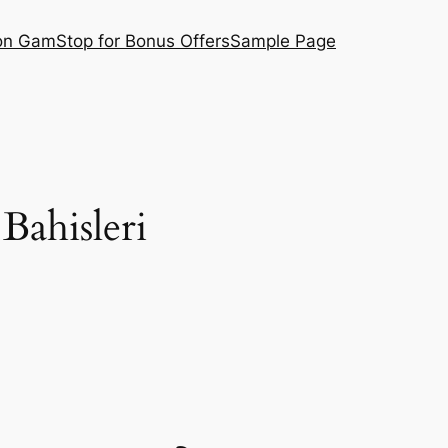
on GamStop for Bonus Offers
Sample Page
Bahisleri