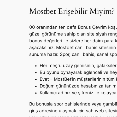
Mostbet Erişebilir Miyim?
00 oranından ten defa Bonus Çevrim koşulu
güzel görünüme sahip olan site siyah rengi
bonus değerleri ile sizlere her daim para 
aşacaksınız. Mostbet canlı bahis sitesin
sunuma hazır. Spor, canlı bahis, sanal sp
Her meşru uzay gemisinin, galaksiler a
Bu oyunu oynayarak eğlenceli ve heye
Evet – MostBet’in müşterilerinin tüm kişi
Doğum gününüzde hesabınıza tanımlan
Kullanıcı adınız ve şifreniz ile kolay
Bu bonusla spor bahislerinde veya gambli
giriş adresine ulaşmak için sah web sitesin